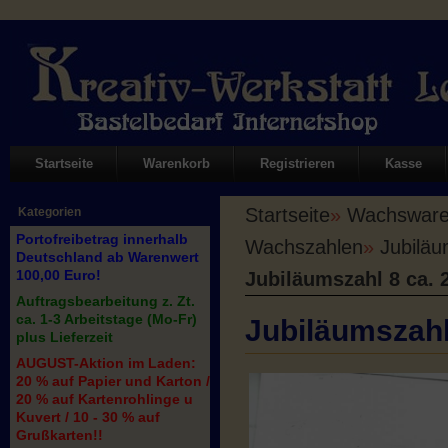
Startseite
Warenkorb
Registrieren
Kasse
Startseite
»
Wachswaren
Kategorien
Portofreibetrag innerhalb
Wachszahlen
»
Jubiläu
Deutschland ab Warenwert
100,00 Euro!
Jubiläumszahl 8 ca. 
Auftragsbearbeitung z. Zt.
ca. 1-3 Arbeitstage (Mo-Fr)
Jubiläumszahl
plus Lieferzeit
AUGUST-Aktion im Laden:
20 % auf Papier und Karton /
20 % auf Kartenrohlinge u
Kuvert / 10 - 30 % auf
Grußkarten!!