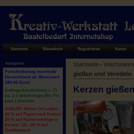
Startseite
Warenkorb
Registrieren
Kasse
Startseite
»
Wachswaren
Kategorien
Portofreibetrag innerhalb
gießen und Veredeln
Deutschland ab Warenwert
100,00 Euro!
Kerzen gießen
Auftragsbearbeitung z. Zt.
ca. 1-3 Arbeitstage (Mo-Fr)
plus Lieferzeit
AUGUST-Aktion im Laden:
20 % auf Papier und Karton /
20 % auf Kartenrohlinge u
Kuvert / 10 - 30 % auf
Grußkarten!!