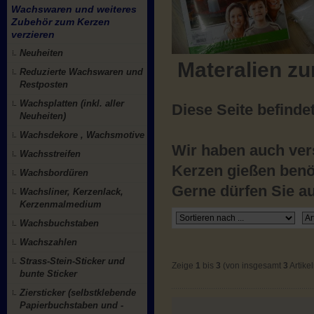
Wachswaren und weiteres
Zubehör zum Kerzen
verzieren
Neuheiten
Materalien zu
Reduzierte Wachswaren und
Restposten
Wachsplatten (inkl. aller
Diese Seite befinde
Neuheiten)
Wachsdekore , Wachsmotive
Wir haben auch ver
Wachsstreifen
Kerzen gießen benöt
Wachsbordüren
Gerne dürfen Sie a
Wachsliner, Kerzenlack,
Kerzenmalmedium
Wachsbuchstaben
Wachszahlen
Strass-Stein-Sticker und
Zeige
1
bis
3
(von insgesamt
3
Artikel
bunte Sticker
Ziersticker (selbstklebende
Papierbuchstaben und -