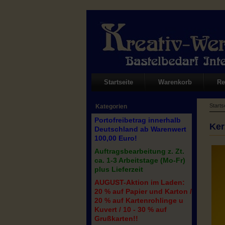
Startseite
Warenkorb
Re
Starts
Kategorien
Portofreibetrag innerhalb
Ker
Deutschland ab Warenwert
100,00 Euro!
Auftragsbearbeitung z. Zt.
ca. 1-3 Arbeitstage (Mo-Fr)
plus Lieferzeit
AUGUST-Aktion im Laden:
20 % auf Papier und Karton /
20 % auf Kartenrohlinge u
Kuvert / 10 - 30 % auf
Grußkarten!!