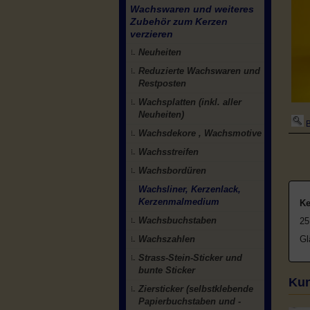
Wachswaren und weiteres
Zubehör zum Kerzen
verzieren
Neuheiten
Reduzierte Wachswaren und
Restposten
Wachsplatten (inkl. aller
Neuheiten)
B
Wachsdekore , Wachsmotive
Wachsstreifen
Wachsbordüren
Wachsliner, Kerzenlack,
Kerzenmalmedium
Ke
Wachsbuchstaben
25
Wachszahlen
Gl
Strass-Stein-Sticker und
bunte Sticker
Kun
Ziersticker (selbstklebende
Papierbuchstaben und -