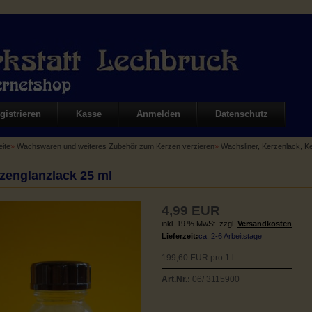
gistrieren
Kasse
Anmelden
Datenschutz
eite
»
Wachswaren und weiteres Zubehör zum Kerzen verzieren
»
Wachsliner, Kerzenlack, 
zenglanzlack 25 ml
4,99 EUR
inkl. 19 % MwSt. zzgl.
Versandkosten
Lieferzeit:
ca. 2-6 Arbeitstage
199,60 EUR pro 1 l
Art.Nr.:
06/ 3115900