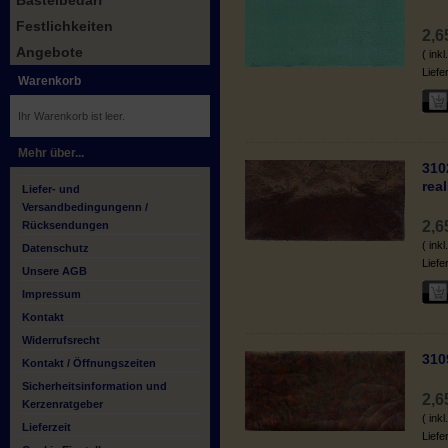
Bastelbedarf
Festlichkeiten
2,
Angebote
( ink
Liefe
Warenkorb
Ihr Warenkorb ist leer.
Mehr über...
310
rea
Liefer- und
Versandbedingungenn /
2,
Rücksendungen
( ink
Datenschutz
Liefe
Unsere AGB
Impressum
Kontakt
Widerrufsrecht
310
Kontakt / Öffnungszeiten
Sicherheitsinformation und
2,
Kerzenratgeber
( ink
Lieferzeit
Liefe