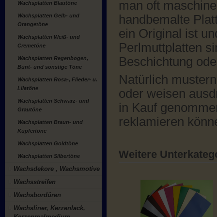
man oft maschinel
Wachsplatten Blautöne
Wachsplatten Gelb- und
handbemalte Platt
Orangetöne
ein Original ist 
Wachsplatten Weiß- und
Perlmuttplatten si
Cremetöne
Beschichtung ode
Wachsplatten Regenbogen,
Bunt- und sonstige Töne
Natürlich muster
Wachsplatten Rosa-, Flieder- u.
Lilatöne
oder weisen ausdr
Wachsplatten Schwarz- und
in Kauf genommen 
Grautöne
reklamieren könn
Wachsplatten Braun- und
Kupfertöne
Wachsplatten Goldtöne
Weitere Unterkateg
Wachsplatten Silbertöne
Wachsdekore , Wachsmotive
Wachsstreifen
Wachsbordüren
Wachsliner, Kerzenlack,
Kerzenmalmedium