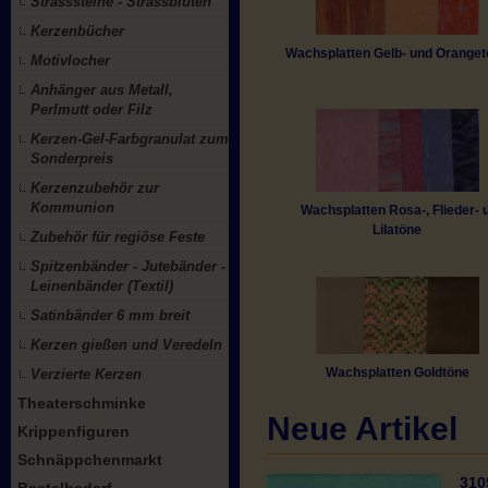
Strasssteine - Strassblüten
Kerzenbücher
Wachsplatten Gelb- und Orange
Motivlocher
Anhänger aus Metall,
Perlmutt oder Filz
Kerzen-Gel-Farbgranulat zum
Sonderpreis
Kerzenzubehör zur
Kommunion
Wachsplatten Rosa-, Flieder- u
Lilatöne
Zubehör für regiöse Feste
Spitzenbänder - Jutebänder -
Leinenbänder (Textil)
Satinbänder 6 mm breit
Kerzen gießen und Veredeln
Wachsplatten Goldtöne
Verzierte Kerzen
Theaterschminke
Neue Artikel
Krippenfiguren
Schnäppchenmarkt
310