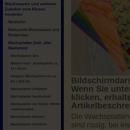
Wachswaren und weiteres
Zubehör zum Kerzen
verzieren
Neuheiten
Reduzierte Wachswaren und
Restposten
Wachsplatten (inkl. aller
Neuheiten)
Wachsplatten-Sets
Marmor matt - Sondergröße ca.
13 x 18 cm
Designer-Wachsplatten Gr. ca.
Bildschirmdar
9,5 x 24,5 cm
Wenn Sie unten
Wachsplatten Unifarben
klicken, erhal
Wachsplatten handbemalt
Artikelbeschr
Wachsplatten mit Sterne / Winter
/ weihnachtlich
Die Wachsplatten
Wachsplatten Rottöne
sind rissig, bei i
Wachsplatten Grüntöne