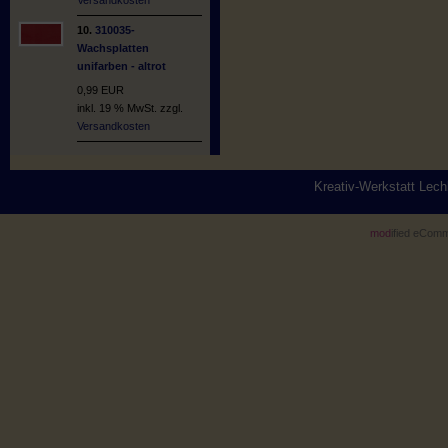
10.
310035-
Wachsplatten
unifarben - altrot
0,99 EUR
inkl. 19 % MwSt. zzgl.
Versandkosten
Kreativ-Werkstatt Lec
mod
ified eCom