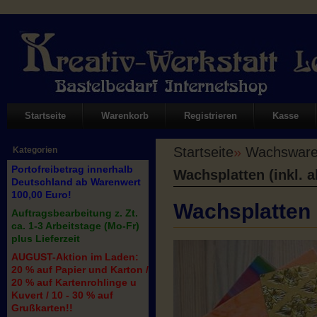
Startseite
Warenkorb
Registrieren
Kasse
Startseite
»
Wachswaren
Kategorien
Portofreibetrag innerhalb
Wachsplatten (inkl. a
Deutschland ab Warenwert
100,00 Euro!
Wachsplatten (
Auftragsbearbeitung z. Zt.
ca. 1-3 Arbeitstage (Mo-Fr)
plus Lieferzeit
AUGUST-Aktion im Laden:
20 % auf Papier und Karton /
20 % auf Kartenrohlinge u
Kuvert / 10 - 30 % auf
Grußkarten!!