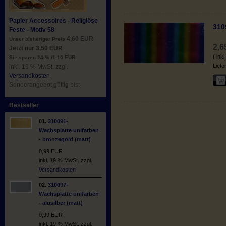
Papier Accessoires - Religiöse
310
Feste - Motiv 58
4,60 EUR
Unser bisheriger Preis
2,
Jetzt nur 3,50 EUR
( ink
Sie sparen 24 % /1,10 EUR
Liefe
inkl. 19 % MwSt. zzgl.
Versandkosten
Sonderangebot gültig bis:
Bestseller
01.
310091-
Wachsplatte unifarben
- bronzegold (matt)
0,99 EUR
inkl. 19 % MwSt. zzgl.
Versandkosten
02.
310097-
Wachsplatte unifarben
- alusilber (matt)
0,99 EUR
inkl. 19 % MwSt. zzgl.