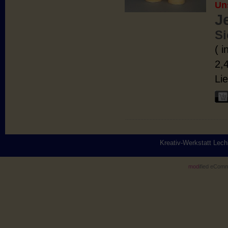
Un
J
Si
( 
2,
Lie
Kreativ-Werkstatt Lec
mod
ified eCom