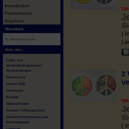
Bastelbedarf
Un
Festlichkeiten
J
Angebote
Si
Warenkorb
( 
Ihr Warenkorb ist leer.
Lie
Mehr über...
Liefer- und
Versandbedingungenn /
Rücksendungen
2 
Datenschutz
ve
Unsere AGB
Impressum
Kontakt
Un
Widerrufsrecht
J
Kontakt / Öffnungszeiten
Si
Sicherheitsinformation und
Kerzenratgeber
( 
Lieferzeit