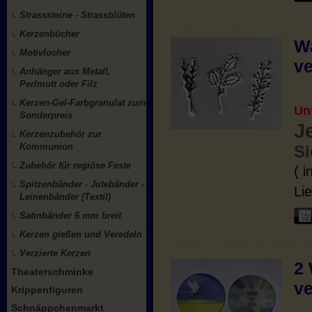
Strasssteine - Strassblüten
Kerzenbücher
Wa
Motivlocher
ve
Anhänger aus Metall,
Perlmutt oder Filz
Kerzen-Gel-Farbgranulat zum
Un
Sonderpreis
J
Kerzenzubehör zur
Kommunion
Si
Zubehör für regiöse Feste
( 
Spitzenbänder - Jutebänder -
Lie
Leinenbänder (Textil)
Satinbänder 6 mm breit
Kerzen gießen und Veredeln
Verzierte Kerzen
2 
Theaterschminke
ve
Krippenfiguren
Schnäppchenmarkt