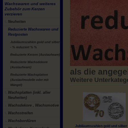
Wachswaren und weiteres
Zubehör zum Kerzen
verzieren
Neuheiten
Reduzierte Wachswaren und
Restposten
Jubiläumszahlen gold und silber
- % reduziert % %
Reduzierte Kerzen (Auslaufware)
Reduzierte Wachsdekore
(Auslaufware)
als die angeg
Reduzierte Wachsplatten
Weitere Unterkateg
(Auslaufmodelle oder mit
Mängel)
Wachsplatten (inkl. aller
Neuheiten)
Wachsdekore , Wachsmotive
Wachsstreifen
Wachsbordüren
Jubiläumszahlen gold und silber