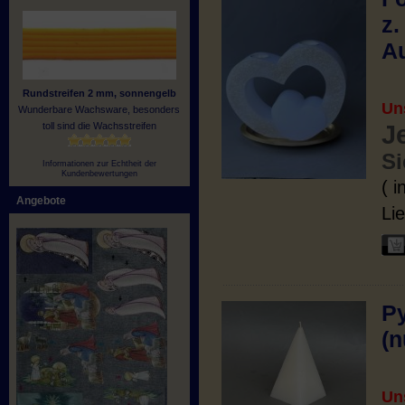
z.
Au
Rundstreifen 2 mm, sonnengelb
Un
Wunderbare Wachsware, besonders
toll sind die Wachsstreifen
J
Si
Informationen zur Echtheit der
Kundenbewertungen
( 
Angebote
Lie
P
(n
Un