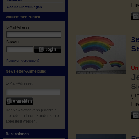
Lie
Cookie Einstellungen
Willkommen zurück!
E-Mail-Adresse:
3e
Passwort:
Se
Passwort vergessen?
Un
Newsletter-Anmeldung
J
E-Mail-Adresse:
Si
( 
Lie
Der Newsletter kann jederzeit
hier oder in Ihrem Kundenkonto
abbestellt werden.
Rezensionen
Fo