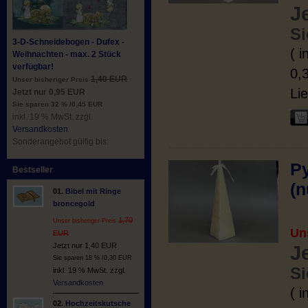
J
Si
3-D-Schneidebogen - Dufex -
( 
Weihnachten - max. 2 Stück
verfügbar!
0,
1,40 EUR
Unser bisheriger Preis
Lie
Jetzt nur 0,95 EUR
Sie sparen 32 % /0,45 EUR
inkl. 19 % MwSt. zzgl.
Versandkosten
Sonderangebot gültig bis:
P
Bestseller
(n
01.
Bibel mit Ringe
broncegold
1,70
Unser bisheriger Preis
Un
EUR
Jetzt nur 1,40 EUR
J
Sie sparen 18 % /0,30 EUR
Si
inkl. 19 % MwSt. zzgl.
Versandkosten
( 
02.
Hochzeitskutsche