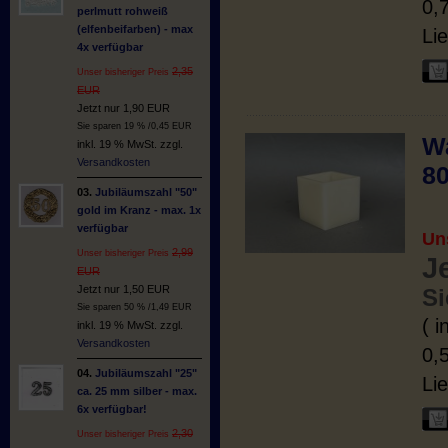
0,
perlmutt rohweiß
(elfenbeifarben) - max
Lie
4x verfügbar
2,35
Unser bisheriger Preis
EUR
Jetzt nur 1,90 EUR
Sie sparen 19 % /0,45 EUR
Wa
inkl. 19 % MwSt. zzgl.
Versandkosten
8
03.
Jubiläumszahl "50"
gold im Kranz - max. 1x
verfügbar
Un
2,99
Unser bisheriger Preis
J
EUR
Jetzt nur 1,50 EUR
Si
Sie sparen 50 % /1,49 EUR
( 
inkl. 19 % MwSt. zzgl.
Versandkosten
0,
04.
Jubiläumszahl "25"
Lie
ca. 25 mm silber - max.
6x verfügbar!
2,30
Unser bisheriger Preis