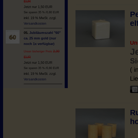
EUR
Jetzt nur 1,50 EUR
P
Sie sparen 35 % /0,80 EUR
inkl. 19 % MwSt. zzgl.
el
Versandkosten
05.
Jubiläumszahl "60"
ca. 25 mm gold (nur
Un
noch 1x verfügbar)
J
2,30
Unser bisheriger Preis
EUR
Si
Jetzt nur 1,50 EUR
( 
Sie sparen 35 % /0,80 EUR
inkl. 19 % MwSt. zzgl.
Lie
Versandkosten
Ru
ho