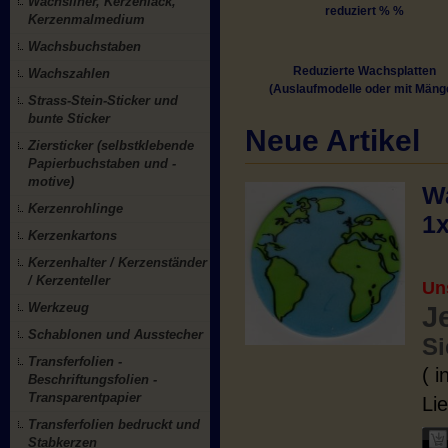
Wachsliner, Kerzenlack,
reduziert % %
Kerzenmalmedium
Wachsbuchstaben
Reduzierte Wachsplatten
Wachszahlen
(Auslaufmodelle oder mit Mäng
Strass-Stein-Sticker und
bunte Sticker
Neue Artikel
Ziersticker (selbstklebende
Papierbuchstaben und -
motive)
Wa
Kerzenrohlinge
1
Kerzenkartons
Kerzenhalter / Kerzenständer
/ Kerzenteller
Un
Werkzeug
J
Schablonen und Ausstecher
Si
Transferfolien -
( 
Beschriftungsfolien -
Transparentpapier
Lie
Transferfolien bedruckt und
Stabkerzen