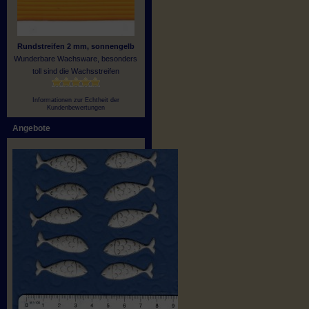
Rundstreifen 2 mm, sonnengelb
Wunderbare Wachsware, besonders
toll sind die Wachsstreifen
Informationen zur Echtheit der
Kundenbewertungen
Angebote