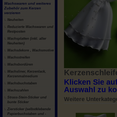
Wachswaren und weiteres
Zubehör zum Kerzen
verzieren
Neuheiten
Reduzierte Wachswaren und
Restposten
Wachsplatten (inkl. aller
Neuheiten)
Wachsdekore , Wachsmotive
Wachsstreifen
Wachsbordüren
Kerzenschleif
Wachsliner, Kerzenlack,
Kerzenmalmedium
Klicken Sie au
Wachsbuchstaben
Auswahl zu k
Wachszahlen
Strass-Stein-Sticker und
Weitere Unterkateg
bunte Sticker
Ziersticker (selbstklebende
Papierbuchstaben und -