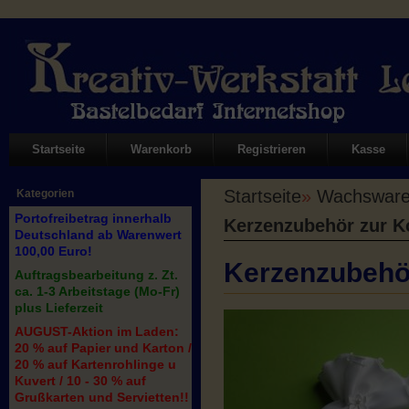
Startseite
Warenkorb
Registrieren
Kasse
Startseite
»
Wachswaren
Kategorien
Portofreibetrag innerhalb
Kerzenzubehör zur 
Deutschland ab Warenwert
100,00 Euro!
Kerzenzubehö
Auftragsbearbeitung z. Zt.
ca. 1-3 Arbeitstage (Mo-Fr)
plus Lieferzeit
AUGUST-Aktion im Laden:
20 % auf Papier und Karton /
20 % auf Kartenrohlinge u
Kuvert / 10 - 30 % auf
Grußkarten und Servietten!!