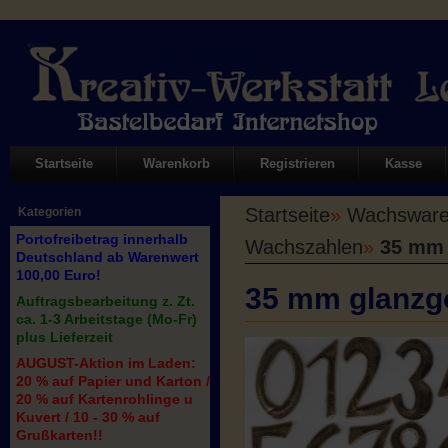
Startseite
Warenkorb
Registrieren
Kasse
Startseite
»
Wachswaren
Kategorien
Portofreibetrag innerhalb
Wachszahlen
»
35 mm 
Deutschland ab Warenwert
100,00 Euro!
35 mm glanzg
Auftragsbearbeitung z. Zt.
ca. 1-3 Arbeitstage (Mo-Fr)
plus Lieferzeit
AUGUST-Aktion im Laden:
20 % auf Papier und Karton /
20 % auf Kartenrohlinge u
Kuvert / 10 - 30 % auf
Grußkarten!!