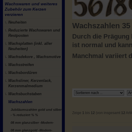
Wachswaren und weiteres
Zubehör zum Kerzen
verzieren
Neuheiten
Wachszahlen 35
Reduzierte Wachswaren und
Durch die Prägung 
Restposten
Wachsplatten (inkl. aller
ist normal und kann
Neuheiten)
Manchmal variiert d
Wachsdekore , Wachsmotive
Wachsstreifen
Wachsbordüren
Wachsliner, Kerzenlack,
Kerzenmalmedium
Wachsbuchstaben
Wachszahlen
Jubiläumszahlen gold und silber
Zeige
1
bis
12
(von insgesamt
12
Arti
- % reduziert % %
08 mm glanzsilber -Modern-
08 mm glanzgold -Modern-