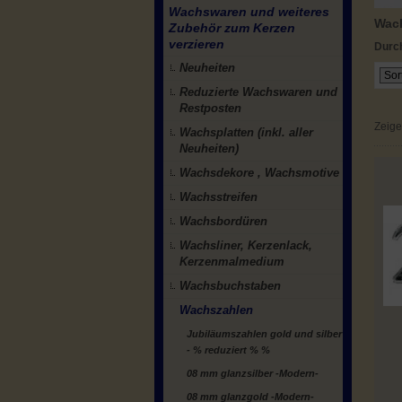
Wachswaren und weiteres
Wach
Zubehör zum Kerzen
verzieren
Durch
Neuheiten
Reduzierte Wachswaren und
Restposten
Zeig
Wachsplatten (inkl. aller
Neuheiten)
Wachsdekore , Wachsmotive
Wachsstreifen
Wachsbordüren
Wachsliner, Kerzenlack,
Kerzenmalmedium
Wachsbuchstaben
Wachszahlen
Jubiläumszahlen gold und silber
- % reduziert % %
08 mm glanzsilber -Modern-
08 mm glanzgold -Modern-