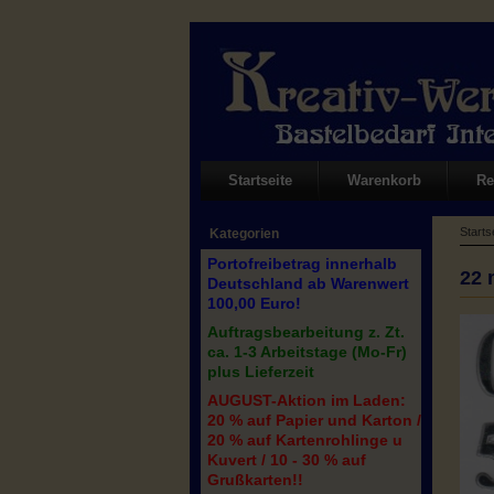
Startseite
Warenkorb
Re
Starts
Kategorien
Portofreibetrag innerhalb
22 
Deutschland ab Warenwert
100,00 Euro!
Auftragsbearbeitung z. Zt.
ca. 1-3 Arbeitstage (Mo-Fr)
plus Lieferzeit
AUGUST-Aktion im Laden:
20 % auf Papier und Karton /
20 % auf Kartenrohlinge u
Kuvert / 10 - 30 % auf
Grußkarten!!