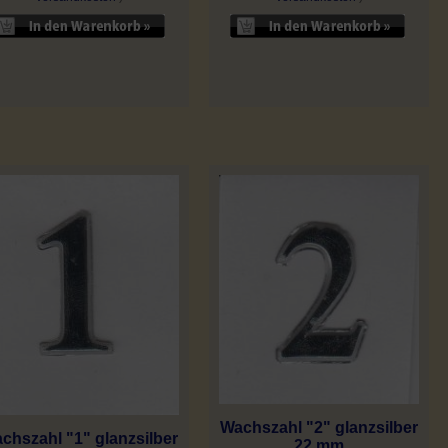
Wachszahl "2" glanzsilber
chszahl "1" glanzsilber
22 mm