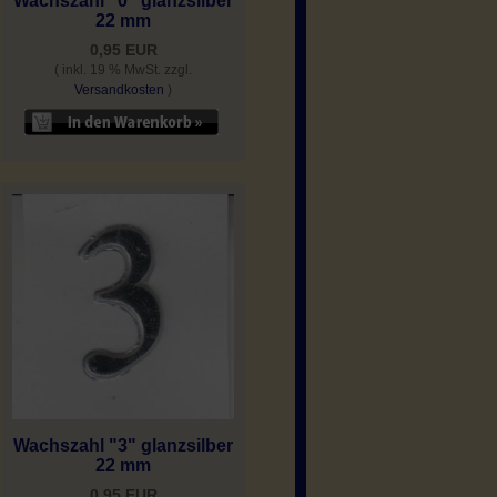
Wachszahl "0" glanzsilber
22 mm
0,95 EUR
( inkl. 19 % MwSt. zzgl.
Versandkosten
)
Wachszahl "3" glanzsilber
22 mm
0,95 EUR