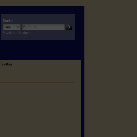
Suche:
Erweiterte Suche »
nzsilber