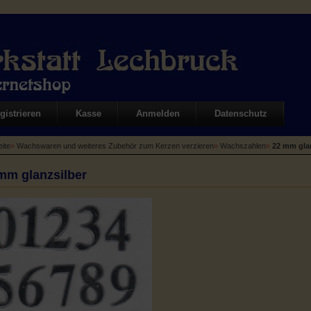
gistrieren
Kasse
Anmelden
Datenschutz
eite
»
Wachswaren und weiteres Zubehör zum Kerzen verzieren
»
Wachszahlen
»
22 mm gla
mm glanzsilber