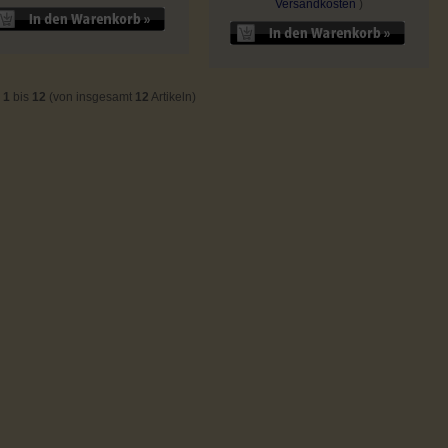
Versandkosten
)
e
1
bis
12
(von insgesamt
12
Artikeln)