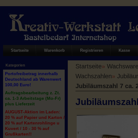
Startseite
Warenkorb
Registrieren
Kasse
Startseite
»
Wachswaren
Kategorien
Portofreibetrag innerhalb
Wachszahlen
»
Jubiläu
Deutschland ab Warenwert
100,00 Euro!
Jubiläumszahl 7 ca. 
Auftragsbearbeitung z. Zt.
ca. 1-3 Arbeitstage (Mo-Fr)
Jubiläumszahl
plus Lieferzeit
AUGUST-Aktion im Laden:
20 % auf Papier und Karton /
20 % auf Kartenrohlinge u
Kuvert / 10 - 30 % auf
Grußkarten!!