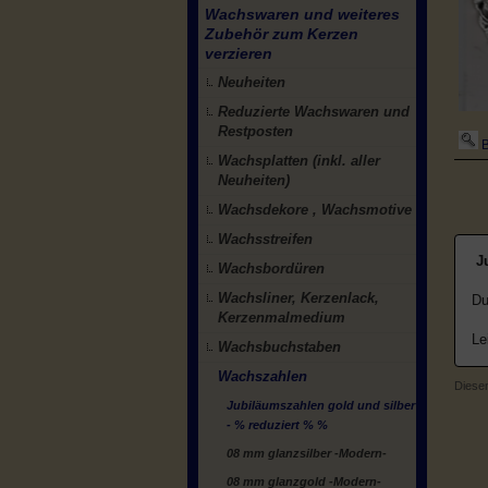
Wachswaren und weiteres
Zubehör zum Kerzen
verzieren
Neuheiten
Reduzierte Wachswaren und
Restposten
B
Wachsplatten (inkl. aller
Neuheiten)
Wachsdekore , Wachsmotive
Wachsstreifen
Ju
Wachsbordüren
Wachsliner, Kerzenlack,
Du
Kerzenmalmedium
Le
Wachsbuchstaben
Wachszahlen
Diesen
Jubiläumszahlen gold und silber
- % reduziert % %
08 mm glanzsilber -Modern-
08 mm glanzgold -Modern-