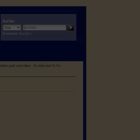
Suche:
Erweiterte Suche »
hlen gold und silber - % reduziert % %
»