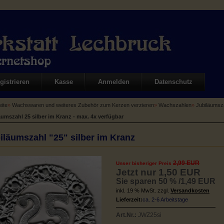
gistrieren
Kasse
Anmelden
Datenschutz
eite
»
Wachswaren und weiteres Zubehör zum Kerzen verzieren
»
Wachszahlen
»
Jubiläumsza
äumszahl 25 silber im Kranz - max. 4x verfügbar
iläumszahl "25" silber im Kranz
2,99 EUR
Unser bisheriger Preis
Jetzt nur 1,50 EUR
Sie sparen 50 % /1,49 EUR
inkl. 19 % MwSt. zzgl.
Versandkosten
Lieferzeit:
ca. 2-6 Arbeitstage
Art.Nr.:
JWZ25si