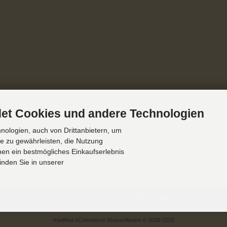
et Cookies und andere Technologien
ologien, auch von Drittanbietern, um
te zu gewährleisten, die Nutzung
en ein bestmögliches Einkaufserlebnis
inden Sie in unserer
Kreativ-Werkstatt Lechbruck © 2026 |
Datenschutz
|
Impressum
mod
ified eCommerce Shopsoftware © 2009-2026