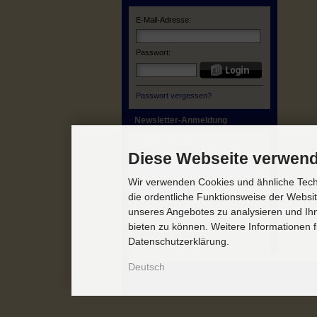
E-Mail-Adresse:
Passwort:
Passwort vergessen?
Newsletter-Anmeldung
E-Mail-Adresse:
Diese Webseite verwend
Wir verwenden Cookies und ähnliche Techn
die ordentliche Funktionsweise der Websi
Der Newsletter kann jederzeit
unseres Angebotes zu analysieren und Ihn
hier oder in Ihrem Kundenkonto
bieten zu können. Weitere Informationen f
abbestellt werden.
Datenschutzerklärung.
Deutsch