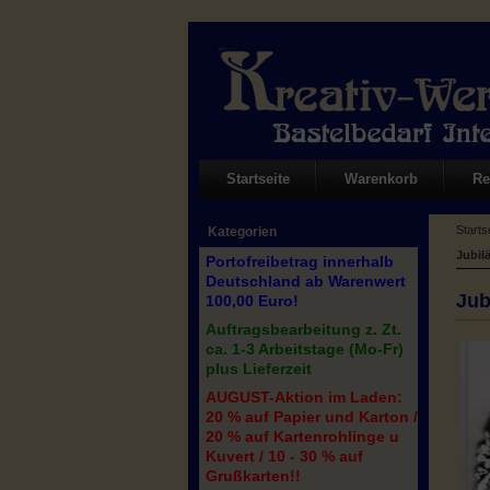
Startseite
Warenkorb
Re
Starts
Kategorien
Jubil
Portofreibetrag innerhalb
Deutschland ab Warenwert
Jub
100,00 Euro!
Auftragsbearbeitung z. Zt.
ca. 1-3 Arbeitstage (Mo-Fr)
plus Lieferzeit
AUGUST-Aktion im Laden:
20 % auf Papier und Karton /
20 % auf Kartenrohlinge u
Kuvert / 10 - 30 % auf
Grußkarten!!