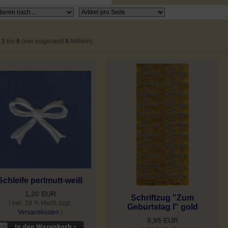
e
1
bis
9
(von insgesamt
9
Artikeln)
Schleife perlmutt-weiß
1,20 EUR
Schriftzug "Zum
( inkl. 19 % MwSt. zzgl.
Geburtstag I" gold
Versandkosten
)
0,95 EUR