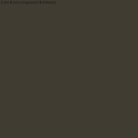
e
1
bis
9
(von insgesamt
9
Artikeln)