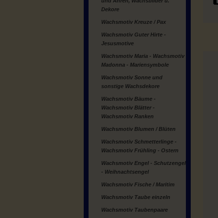
und Ähren, Wachsbilder u.
Dekore
Wachsmotiv Kreuze / Pax
Wachsmotiv Guter Hirte -
Jesusmotive
Wachsmotiv Maria - Wachsmotiv
Madonna - Mariensymbole
Wachsmotiv Sonne und
sonstige Wachsdekore
Wachsmotiv Bäume -
Wachsmotiv Blätter -
Wachsmotiv Ranken
Wachsmotiv Blumen / Blüten
Wachsmotiv Schmetterlinge -
Wachsmotiv Frühling - Ostern
Wachsmotiv Engel - Schutzengel
- Weihnachtsengel
Wachsmotiv Fische / Maritim
Wachsmotiv Taube einzeln
Wachsmotiv Taubenpaare