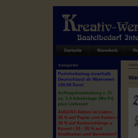
Startseite
Warenkorb
Re
Starts
Kategorien
Portofreibetrag innerhalb
Wac
Deutschland ab Warenwert
100,00 Euro!
Auftragsbearbeitung z. Zt.
ca. 1-3 Arbeitstage (Mo-Fr)
plus Lieferzeit
AUGUST-Aktion im Laden:
20 % auf Papier und Karton /
20 % auf Kartenrohlinge u
Kuvert / 10 - 30 % auf
Grußkarten und Servietten!!