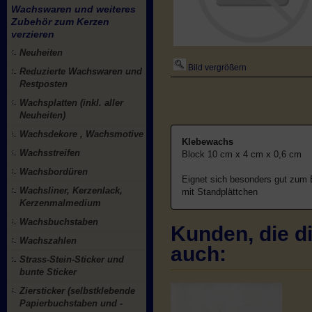
Wachswaren und weiteres
Zubehör zum Kerzen
verzieren
Neuheiten
Bild vergrößern
Reduzierte Wachswaren und
Restposten
Wachsplatten (inkl. aller
Neuheiten)
Wachsdekore , Wachsmotive
Klebewachs
Wachsstreifen
Block 10 cm x 4 cm x 0,6 cm
Wachsbordüren
Eignet sich besonders gut zum
Wachsliner, Kerzenlack,
mit Standplättchen
Kerzenmalmedium
Wachsbuchstaben
Kunden, die di
Wachszahlen
auch:
Strass-Stein-Sticker und
bunte Sticker
Ziersticker (selbstklebende
Papierbuchstaben und -