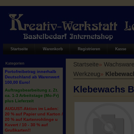
Startseite
Warenkorb
Registrieren
Kasse
Startseite
»
Wachswaren
Kategorien
Portofreibetrag innerhalb
Werkzeug
»
Klebewac
Deutschland ab Warenwert
100,00 Euro!
Klebewachs B
Auftragsbearbeitung z. Zt.
ca. 1-3 Arbeitstage (Mo-Fr)
plus Lieferzeit
AUGUST-Aktion im Laden:
20 % auf Papier und Karton /
20 % auf Kartenrohlinge u
Kuvert / 10 - 30 % auf
Grußkarten!!