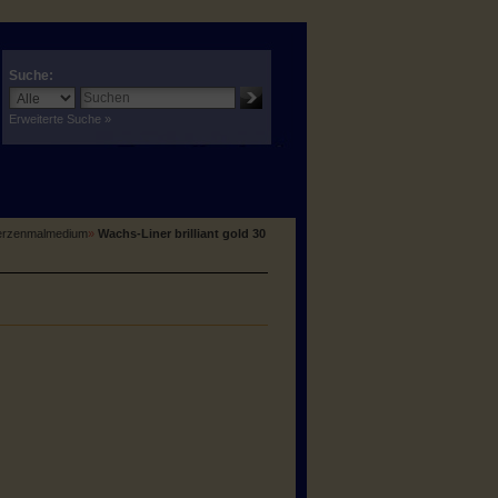
Suche:
Erweiterte Suche »
Kerzenmalmedium
»
Wachs-Liner brilliant gold 30