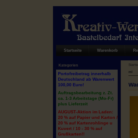
Startseite
Warenkorb
Re
Starts
Kategorien
ml
Portofreibetrag innerhalb
Deutschland ab Warenwert
Wac
100,00 Euro!
Auftragsbearbeitung z. Zt.
ca. 1-3 Arbeitstage (Mo-Fr)
plus Lieferzeit
AUGUST-Aktion im Laden:
20 % auf Papier und Karton /
20 % auf Kartenrohlinge u
Kuvert / 10 - 30 % auf
Grußkarten!!