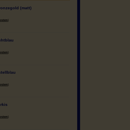
ronzegold (matt)
osten
)
chtblau
osten
)
tellblau
osten
)
rkis
osten
)