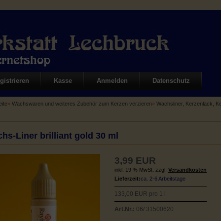
gistrieren
Kasse
Anmelden
Datenschutz
eite
»
Wachswaren und weiteres Zubehör zum Kerzen verzieren
»
Wachsliner, Kerzenlack, 
hs-Liner brilliant gold 30 ml
3,99 EUR
inkl. 19 % MwSt. zzgl.
Versandkosten
Lieferzeit:
ca. 2-6 Arbeitstage
133,00 EUR pro 1 l
Art.Nr.:
06/ 31500620