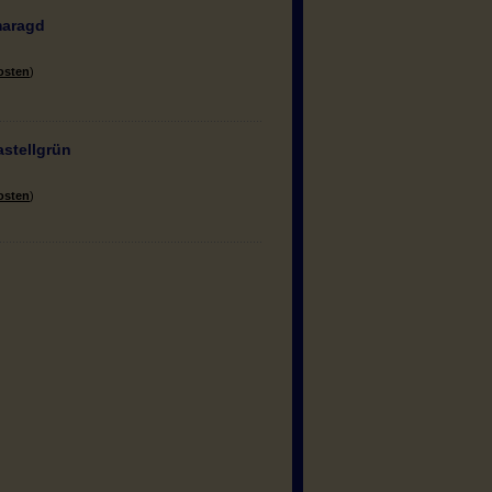
maragd
osten
)
astellgrün
osten
)