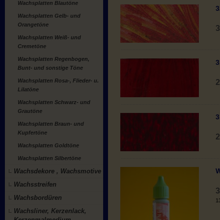
Wachsplatten Blautöne
3
Wachsplatten Gelb- und
Orangetöne
3
Wachsplatten Weiß- und
Cremetöne
Wachsplatten Regenbogen,
3
Bunt- und sonstige Töne
Wachsplatten Rosa-, Flieder- u.
2
Lilatöne
Wachsplatten Schwarz- und
Grautöne
3
Wachsplatten Braun- und
Kupfertöne
2
Wachsplatten Goldtöne
Wachsplatten Silbertöne
W
Wachsdekore , Wachsmotive
Wachsstreifen
3
Wachsbordüren
1
Wachsliner, Kerzenlack,
Kerzenmalmedium