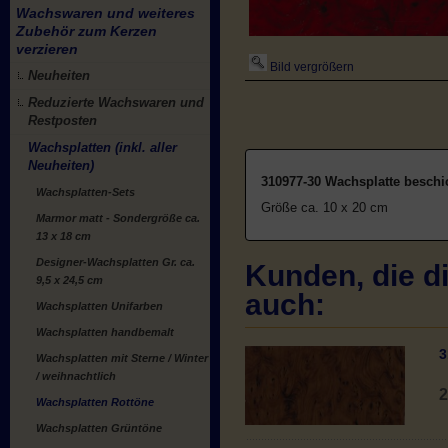
Wachswaren und weiteres
Zubehör zum Kerzen
verzieren
Bild vergrößern
Neuheiten
Reduzierte Wachswaren und
Restposten
Wachsplatten (inkl. aller
Neuheiten)
310977-30 Wachsplatte beschic
Wachsplatten-Sets
Größe ca. 10 x 20 cm
Marmor matt - Sondergröße ca.
13 x 18 cm
Designer-Wachsplatten Gr. ca.
Kunden, die di
9,5 x 24,5 cm
auch:
Wachsplatten Unifarben
Wachsplatten handbemalt
3
Wachsplatten mit Sterne / Winter
/ weihnachtlich
2
Wachsplatten Rottöne
Wachsplatten Grüntöne