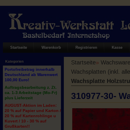
Startseite
Warenkorb
Registrieren
Kasse
Startseite
»
Wachswaren
Kategorien
Portofreibetrag innerhalb
Wachsplatten (inkl. all
Deutschland ab Warenwert
100,00 Euro!
Wachsplatte Holzstru
Auftragsbearbeitung z. Zt.
ca. 1-3 Arbeitstage (Mo-Fr)
310977-30- Wa
plus Lieferzeit
AUGUST-Aktion im Laden:
20 % auf Papier und Karton /
20 % auf Kartenrohlinge u
Kuvert / 10 - 30 % auf
Grußkarten!!