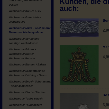
Kunden, die di
und Ähren, Wachsbilder u.
Dekore
auch:
Wachsmotiv Kreuze / Pax
Wachsmotiv Guter Hirte -
Bor
Jesusmotive
Wachsmotiv Maria - Wachsmotiv
2,
Madonna - Mariensymbole
Wachsmotiv Sonne und
sonstige Wachsdekore
Mar
Wachsmotiv Bäume -
Wachsmotiv Blätter -
4,
Wachsmotiv Ranken
Wachsmotiv Blumen / Blüten
Wachsmotiv Schmetterlinge -
Wachsmotiv Frühling - Ostern
Wachsmotiv Engel - Schutzengel
- Weihnachtsengel
Wachsmotiv Fische / Maritim
Ros
Wachsmotiv Taube einzeln
3,
Wachsmotiv Taubenpaare