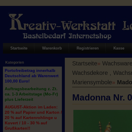
Startseite
Warenkorb
Registrieren
Kasse
Startseite
»
Wachswaren
Kategorien
Portofreibetrag innerhalb
Wachsdekore , Wachs
Deutschland ab Warenwert
100,00 Euro!
Mariensymbole
»
Madon
Auftragsbearbeitung z. Zt.
ca. 1-3 Arbeitstage (Mo-Fr)
Madonna Nr. 0
plus Lieferzeit
AUGUST-Aktion im Laden:
20 % auf Papier und Karton /
20 % auf Kartenrohlinge u
Kuvert / 10 - 30 % auf
Grußkarten!!