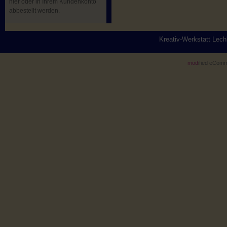
hier oder in Ihrem Kundenkonto
abbestellt werden.
Kreativ-Werkstatt Lec
mod
ified eCom