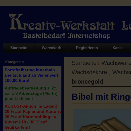
Startseite
Warenkorb
Registrieren
Kasse
Startseite
»
Wachswaren
Kategorien
Portofreibetrag innerhalb
Wachsdekore , Wachs
Deutschland ab Warenwert
100,00 Euro!
broncegold
Auftragsbearbeitung z. Zt.
ca. 1-3 Arbeitstage (Mo-Fr)
Bibel mit Rin
plus Lieferzeit
AUGUST-Aktion im Laden:
20 % auf Papier und Karton /
20 % auf Kartenrohlinge u
Kuvert / 10 - 30 % auf
Grußkarten!!