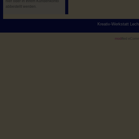
hier oder in Ihrem Kundenkonto
abbestellt werden.
Kreativ-Werkstatt Lec
mod
ified eCom