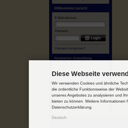
Willkommen zurück!
E-Mail-Adresse:
Passwort:
Passwort vergessen?
Newsletter-Anmeldung
E-Mail-Adresse:
Diese Webseite verwend
Wir verwenden Cookies und ähnliche Techn
die ordentliche Funktionsweise der Websi
Der Newsletter kann jederzeit
unseres Angebotes zu analysieren und Ihn
hier oder in Ihrem Kundenkonto
bieten zu können. Weitere Informationen f
abbestellt werden.
Datenschutzerklärung.
Deutsch