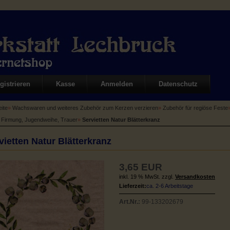
gistrieren
Kasse
Anmelden
Datenschutz
eite
»
Wachswaren und weiteres Zubehör zum Kerzen verzieren
»
Zubehör für regiöse Feste
, Firmung, Jugendweihe, Trauer
»
Servietten Natur Blätterkranz
vietten Natur Blätterkranz
3,65 EUR
inkl. 19 % MwSt. zzgl.
Versandkosten
Lieferzeit:
ca. 2-6 Arbeitstage
Art.Nr.:
99-133202679