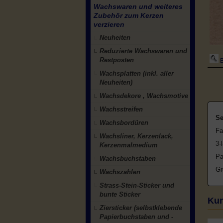
Wachswaren und weiteres
Zubehör zum Kerzen
verzieren
Neuheiten
Reduzierte Wachswaren und
Restposten
B
Wachsplatten (inkl. aller
Neuheiten)
Wachsdekore , Wachsmotive
Wachsstreifen
Se
Wachsbordüren
Fa
Wachsliner, Kerzenlack,
3-
Kerzenmalmedium
Pa
Wachsbuchstaben
Gr
Wachszahlen
Strass-Stein-Sticker und
bunte Sticker
Kun
Ziersticker (selbstklebende
Papierbuchstaben und -