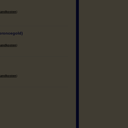
sandkosten
)
broncegold)
sandkosten
)
sandkosten
)