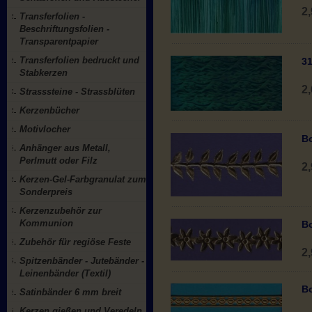
2
Transferfolien -
Beschriftungsfolien -
Transparentpapier
Transferfolien bedruckt und
31
Stabkerzen
2
Strasssteine - Strassblüten
Kerzenbücher
Motivlocher
Bo
Anhänger aus Metall,
Perlmutt oder Filz
2
Kerzen-Gel-Farbgranulat zum
Sonderpreis
Kerzenzubehör zur
Kommunion
Bo
Zubehör für regiöse Feste
2
Spitzenbänder - Jutebänder -
Leinenbänder (Textil)
Bo
Satinbänder 6 mm breit
Kerzen gießen und Veredeln