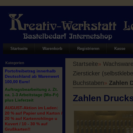
Startseite
Warenkorb
Registrieren
Kasse
Startseite
»
Wachswaren
Kategorien
Portofreibetrag innerhalb
Ziersticker (selbstkle
Deutschland ab Warenwert
100,00 Euro!
Buchstaben
»
Zahlen D
Auftragsbearbeitung z. Zt.
ca. 1-3 Arbeitstage (Mo-Fr)
Zahlen Drucks
plus Lieferzeit
AUGUST-Aktion im Laden:
20 % auf Papier und Karton /
20 % auf Kartenrohlinge u
Kuvert / 10 - 30 % auf
Grußkarten!!