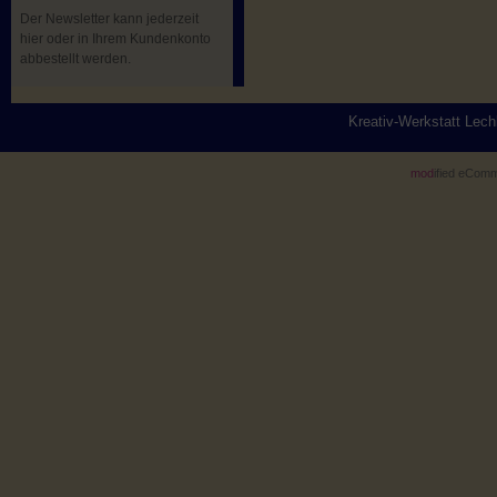
Der Newsletter kann jederzeit
hier oder in Ihrem Kundenkonto
abbestellt werden.
Kreativ-Werkstatt Lec
mod
ified eCom