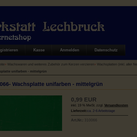
gistrieren
Kasse
Anmelden
Datenschutz
eite
»
Wachswaren und weiteres Zubehör zum Kerzen verzieren
»
Wachsplatten (inkl. aller N
platte unifarben - mittelgrün
066- Wachsplatte unifarben - mittelgrün
0,99 EUR
inkl. 19 % MwSt. zzgl.
Versandkosten
Lieferzeit:
ca. 2-6 Arbeitstage
Art.Nr.:
310066