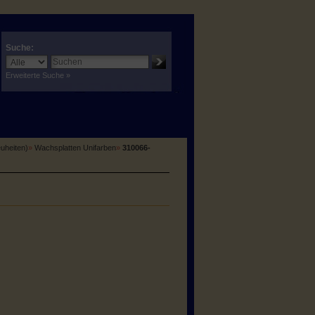
Suche:
Erweiterte Suche »
euheiten)
»
Wachsplatten Unifarben
»
310066-