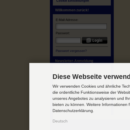
Cookie Einstellungen
Willkommen zurück!
E-Mail-Adresse:
Passwort:
Passwort vergessen?
Newsletter-Anmeldung
E-Mail-Adresse:
Diese Webseite verwend
Wir verwenden Cookies und ähnliche Techn
die ordentliche Funktionsweise der Websi
Der Newsletter kann jederzeit
unseres Angebotes zu analysieren und Ihn
hier oder in Ihrem Kundenkonto
bieten zu können. Weitere Informationen f
abbestellt werden.
Datenschutzerklärung.
Deutsch