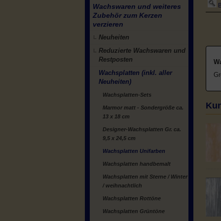
B
Wachswaren und weiteres
Zubehör zum Kerzen
verzieren
Neuheiten
Reduzierte Wachswaren und
Restposten
Wa
Wachsplatten (inkl. aller
Gr
Neuheiten)
Wachsplatten-Sets
Kun
Marmor matt - Sondergröße ca.
13 x 18 cm
Designer-Wachsplatten Gr. ca.
9,5 x 24,5 cm
Wachsplatten Unifarben
Wachsplatten handbemalt
Wachsplatten mit Sterne / Winter
/ weihnachtlich
Wachsplatten Rottöne
Wachsplatten Grüntöne