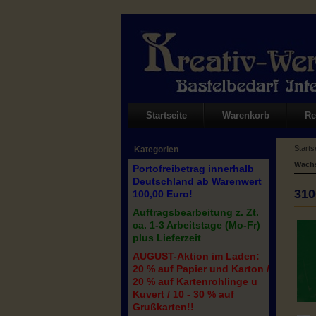
Startseite
Warenkorb
Re
Starts
Kategorien
Wachs
Portofreibetrag innerhalb
Deutschland ab Warenwert
310
100,00 Euro!
Auftragsbearbeitung z. Zt.
ca. 1-3 Arbeitstage (Mo-Fr)
plus Lieferzeit
AUGUST-Aktion im Laden:
20 % auf Papier und Karton /
20 % auf Kartenrohlinge u
Kuvert / 10 - 30 % auf
Grußkarten!!