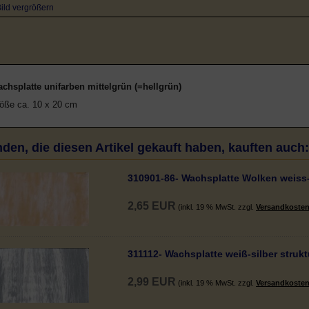
ild vergrößern
chsplatte unifarben mittelgrün (=hellgrün)
öße ca. 10 x 20 cm
den, die diesen Artikel gekauft haben, kauften auch:
310901-86- Wachsplatte Wolken weiss
2,65 EUR
(inkl. 19 % MwSt. zzgl.
Versandkoste
311112- Wachsplatte weiß-silber strukt
2,99 EUR
(inkl. 19 % MwSt. zzgl.
Versandkoste