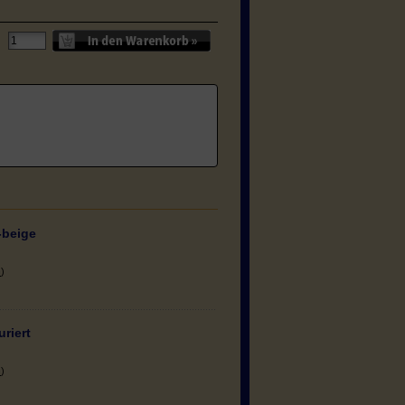
-beige
n
)
uriert
n
)