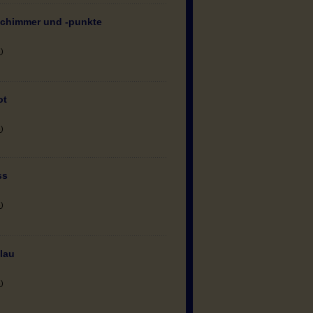
schimmer und -punkte
n
)
ot
n
)
ss
n
)
blau
n
)