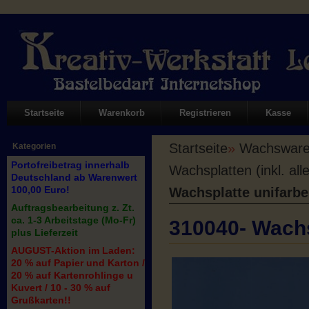
Startseite
Warenkorb
Registrieren
Kasse
Startseite
»
Wachswaren
Kategorien
Portofreibetrag innerhalb
Wachsplatten (inkl. all
Deutschland ab Warenwert
100,00 Euro!
Wachsplatte unifarbe
Auftragsbearbeitung z. Zt.
ca. 1-3 Arbeitstage (Mo-Fr)
310040- Wachs
plus Lieferzeit
AUGUST-Aktion im Laden:
20 % auf Papier und Karton /
20 % auf Kartenrohlinge u
Kuvert / 10 - 30 % auf
Grußkarten!!