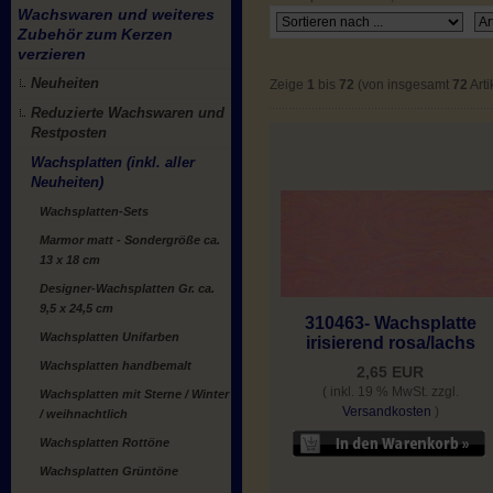
Wachswaren und weiteres
Zubehör zum Kerzen
verzieren
Neuheiten
Zeige
1
bis
72
(von insgesamt
72
Arti
Reduzierte Wachswaren und
Restposten
Wachsplatten (inkl. aller
Neuheiten)
Wachsplatten-Sets
Marmor matt - Sondergröße ca.
13 x 18 cm
Designer-Wachsplatten Gr. ca.
9,5 x 24,5 cm
310463- Wachsplatte
Wachsplatten Unifarben
irisierend rosa/lachs
Wachsplatten handbemalt
2,65 EUR
( inkl. 19 % MwSt. zzgl.
Wachsplatten mit Sterne / Winter
Versandkosten
)
/ weihnachtlich
Wachsplatten Rottöne
Wachsplatten Grüntöne