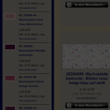
inkl. 19 % MwSt. zzgl.
Versandkosten
03.
310946-46-
Wachsplatte Crash
rosa-silbermarmor
2,65 EUR
inkl. 19 % MwSt. zzgl.
Versandkosten
04.
310400-
Wachsplatte Metallic
pinkviolett
2,65 EUR
inkl. 19 % MwSt. zzgl.
Versandkosten
32D840M- Wachsplatte
05.
310979-48-
bedruckt - Blüten rosa-
Wachsplatte Glitzer
beige-blau auf weiß
hologr. fuchsia
3,40 EUR
2,65 EUR
( inkl. 19 % MwSt. zzgl.
inkl. 19 % MwSt. zzgl.
Versandkosten
)
Versandkosten
06.
310946-43-