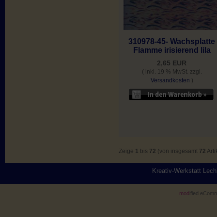
310978-45- Wachsplatte
Flamme irisierend lila
2,65 EUR
( inkl. 19 % MwSt. zzgl.
Versandkosten
)
Zeige
1
bis
72
(von insgesamt
72
Arti
Kreativ-Werkstatt Lec
mod
ified eCom