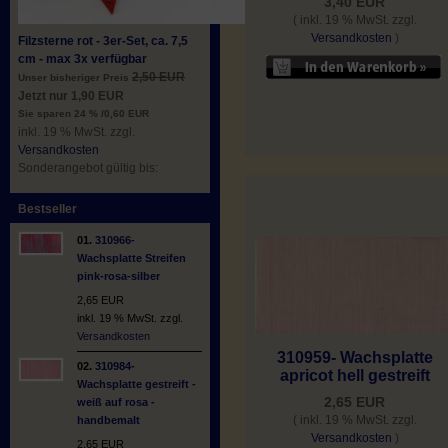
3,40 EUR
( inkl. 19 % MwSt. zzgl.
Versandkosten
)
Filzsterne rot - 3er-Set, ca. 7,5
cm - max 3x verfügbar
2,50 EUR
Unser bisheriger Preis
Jetzt nur 1,90 EUR
Sie sparen 24 % /0,60 EUR
inkl. 19 % MwSt. zzgl.
Versandkosten
Sonderangebot gültig bis:
Bestseller
01.
310966-
Wachsplatte Streifen
pink-rosa-silber
2,65 EUR
inkl. 19 % MwSt. zzgl.
Versandkosten
310959- Wachsplatte
02.
310984-
apricot hell gestreift
Wachsplatte gestreift -
2,65 EUR
weiß auf rosa -
( inkl. 19 % MwSt. zzgl.
handbemalt
Versandkosten
)
2,65 EUR