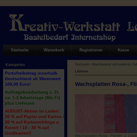
Startseite
Warenkorb
Registrieren
Kasse
Startseite
»
Wachswaren und weiteres Zub
Kategorien
Lilatöne
Portofreibetrag innerhalb
Deutschland ab Warenwert
Wachsplatten Rosa-, Fli
100,00 Euro!
Auftragsbearbeitung z. Zt.
ca. 1-3 Arbeitstage (Mo-Fr)
plus Lieferzeit
AUGUST-Aktion im Laden:
20 % auf Papier und Karton /
20 % auf Kartenrohlinge u
Kuvert / 10 - 30 % auf
Grußkarten!!
Wachsplatten Rosa-, Flieder- u. Lilat