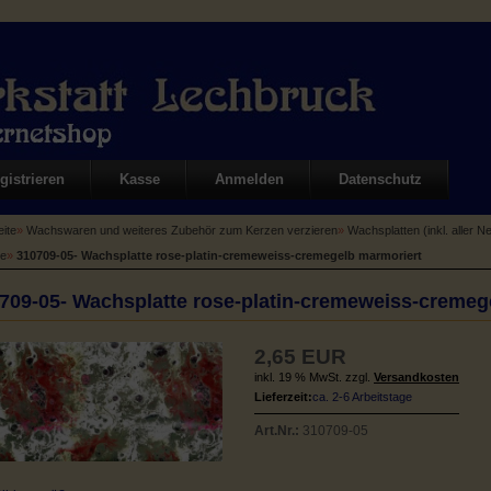
gistrieren
Kasse
Anmelden
Datenschutz
eite
»
Wachswaren und weiteres Zubehör zum Kerzen verzieren
»
Wachsplatten (inkl. aller N
ne
»
310709-05- Wachsplatte rose-platin-cremeweiss-cremegelb marmoriert
709-05- Wachsplatte rose-platin-cremeweiss-cremeg
2,65 EUR
inkl. 19 % MwSt. zzgl.
Versandkosten
Lieferzeit:
ca. 2-6 Arbeitstage
Art.Nr.:
310709-05