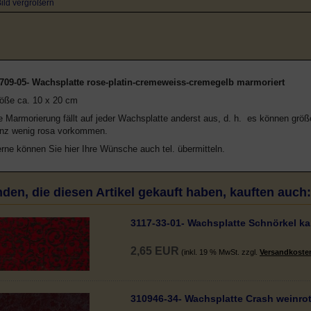
ild vergrößern
709-05- Wachsplatte rose-platin-cremeweiss-cremegelb marmoriert
öße ca. 10 x 20 cm
e Marmorierung fällt auf jeder Wachsplatte anderst aus, d. h. es können größ
nz wenig rosa vorkommen.
rne können Sie hier Ihre Wünsche auch tel. übermitteln.
den, die diesen Artikel gekauft haben, kauften auch:
3117-33-01- Wachsplatte Schnörkel ka
2,65 EUR
(inkl. 19 % MwSt. zzgl.
Versandkoste
310946-34- Wachsplatte Crash weinro