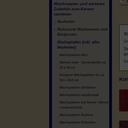
B
Wachswaren und weiteres
Zubehör zum Kerzen
verzieren
Neuheiten
Reduzierte Wachswaren und
31
Restposten
Gr
Wachsplatten (inkl. aller
Neuheiten)
Di
ga
Wachsplatten-Sets
Ge
Marmor matt - Sondergröße ca.
13 x 18 cm
Designer-Wachsplatten Gr. ca.
Kun
9,5 x 24,5 cm
Wachsplatten Unifarben
Wachsplatten handbemalt
Wachsplatten mit Sterne / Winter
/ weihnachtlich
Wachsplatten Rottöne
Wachsplatten Grüntöne