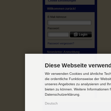
Cookie Einstellungen
Willkommen zurück!
E-Mail-Adresse:
Passwort:
Passwort vergessen?
Newsletter-Anmeldung
E-Mail-Adresse:
Diese Webseite verwend
Wir verwenden Cookies und ähnliche Techn
die ordentliche Funktionsweise der Websi
Der Newsletter kann jederzeit
unseres Angebotes zu analysieren und Ihn
hier oder in Ihrem Kundenkonto
bieten zu können. Weitere Informationen f
abbestellt werden.
Datenschutzerklärung.
Deutsch