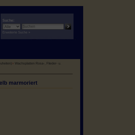
Suche:
Erweiterte Suche »
euheiten)
»
Wachsplatten Rosa-, Flieder- u.
elb marmoriert