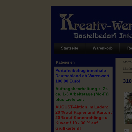
Startseite
Warenkorb
Re
Starts
Kategorien
Lilatö
Portofreibetrag innerhalb
Deutschland ab Warenwert
310
100,00 Euro!
Auftragsbearbeitung z. Zt.
ca. 1-3 Arbeitstage (Mo-Fr)
plus Lieferzeit
AUGUST-Aktion im Laden:
20 % auf Papier und Karton /
20 % auf Kartenrohlinge u
Kuvert / 10 - 30 % auf
Grußkarten!!