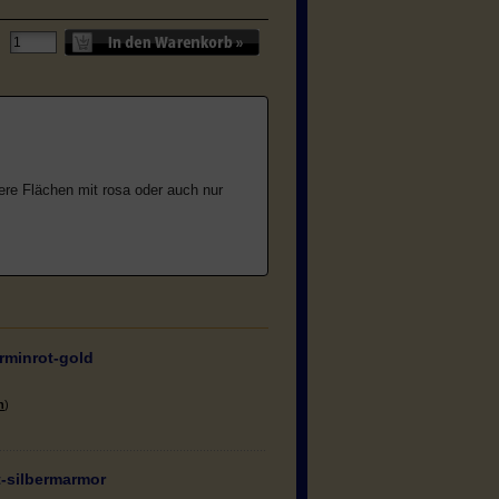
ere Flächen mit rosa oder auch nur
rminrot-gold
n
)
t-silbermarmor