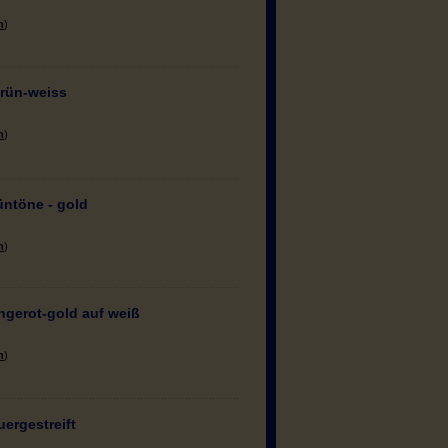
n
)
grün-weiss
n
)
üntöne - gold
n
)
ngerot-gold auf weiß
n
)
ergestreift