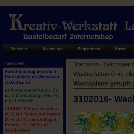
Startseite
Warenkorb
Registrieren
Kasse
Startseite
»
Wachswaren
Kategorien
Portofreibetrag innerhalb
Wachsplatten (inkl. all
Deutschland ab Warenwert
100,00 Euro!
Wachsplatte getupft 
Auftragsbearbeitung z. Zt.
ca. 1-3 Arbeitstage (Mo-Fr)
3102016- Wach
plus Lieferzeit
AUGUST-Aktion im Laden:
20 % auf Papier und Karton /
20 % auf Kartenrohlinge u
Kuvert / 10 - 30 % auf
Grußkarten!!