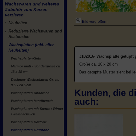
Wachswaren und weiteres
Zubehör zum Kerzen
verzieren
Bild vergrößern
Neuheiten
Reduzierte Wachswaren und
Restposten
Wachsplatten (inkl. aller
Neuheiten)
3102016- Wachsplatte getupft 
Wachsplatten-Sets
Größe ca. 10 x 20 cm
Marmor matt - Sondergröße ca.
13 x 18 cm
Das getupfte Muster sieht bei je
Designer-Wachsplatten Gr. ca.
9,5 x 24,5 cm
Kunden, die di
Wachsplatten Unifarben
auch:
Wachsplatten handbemalt
Wachsplatten mit Sterne / Winter
/ weihnachtlich
Wachsplatten Rottöne
Wachsplatten Grüntöne