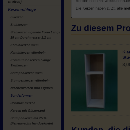
Rohlich nochmal weissübertauc
motive)
Die Kerzen haben z. Zt. alle me
Kerzenrohlinge
Eikerzen
Stabkerzen
Zu diesem Pro
Stabkerzen - gerade Form Länge
18 cm Durchmesser 2,2 cm
Kaminkerzen weiß
Kla
Kaminkerzen elfenbein
Stü
Kommunionkerzen / lange
3,
Taufkerzen
Stumpenkerzen weiß
Stumpenkerzen elfenbein
Nischenkerzen und Figuren
Sonderformen
Perlmutt-Kerzen
Kerzen mit Glitzerrand
Stumpenkerze mit 25 %
Bienenwachs handgeknetet
Kunden, die di