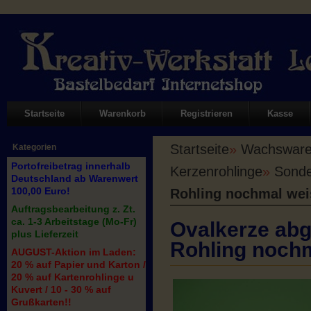
Startseite
Warenkorb
Registrieren
Kasse
Startseite
»
Wachswaren
Kategorien
Portofreibetrag innerhalb
Kerzenrohlinge
»
Sonde
Deutschland ab Warenwert
100,00 Euro!
Rohling nochmal wei
Auftragsbearbeitung z. Zt.
ca. 1-3 Arbeitstage (Mo-Fr)
Ovalkerze abg
plus Lieferzeit
Rohling nochm
AUGUST-Aktion im Laden:
20 % auf Papier und Karton /
20 % auf Kartenrohlinge u
Kuvert / 10 - 30 % auf
Grußkarten!!