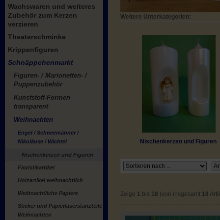
Wachswaren und weiteres
Zubehör zum Kerzen
Weitere Unterkategorien:
verzieren
Theaterschminke
Krippenfiguren
Schnäppchenmarkt
Figuren- / Marionetten- /
Puppenzubehör
Kunststoff-Formen
transparent
Weihnachten
Engel / Schneemänner /
Nischenkerzen und Figuren
Nikoläuse / Wichtel
Nischenkerzen und Figuren
Floristikartikel
Holzartikel weihnachtlich
Weihnachtliche Papiere
Zeige
1
bis
18
(von insgesamt
18
Arti
Sticker und Papierlaserstanzteile
Weihnachten