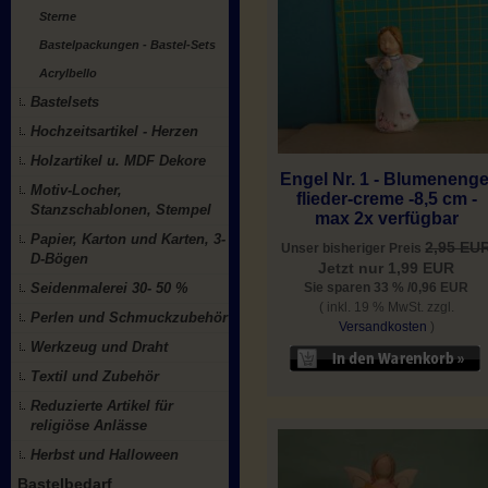
Sterne
Bastelpackungen - Bastel-Sets
Acrylbello
Bastelsets
Hochzeitsartikel - Herzen
Holzartikel u. MDF Dekore
Engel Nr. 1 - Blumenenge
Motiv-Locher,
flieder-creme -8,5 cm -
Stanzschablonen, Stempel
max 2x verfügbar
Papier, Karton und Karten, 3-
2,95 EU
Unser bisheriger Preis
D-Bögen
Jetzt nur 1,99 EUR
Sie sparen 33 % /0,96 EUR
Seidenmalerei 30- 50 %
( inkl. 19 % MwSt. zzgl.
Perlen und Schmuckzubehör
Versandkosten
)
Werkzeug und Draht
Textil und Zubehör
Reduzierte Artikel für
religiöse Anlässe
Herbst und Halloween
Bastelbedarf