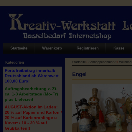
Startseite
Warenkorb
Registrieren
Kasse
Startseite
»
Schnäppchenmarkt
»
Weihnac
Kategorien
Portofreibetrag innerhalb
Engel
Deutschland ab Warenwert
100,00 Euro!
Auftragsbearbeitung z. Zt.
ca. 1-3 Arbeitstage (Mo-Fr)
plus Lieferzeit
AUGUST-Aktion im Laden:
20 % auf Papier und Karton /
20 % auf Kartenrohlinge u
Kuvert / 10 - 30 % auf
Grußkarten!!