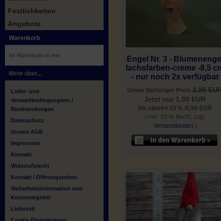
Festlichkeiten
Angebote
Warenkorb
Ihr Warenkorb ist leer.
Engel Nr. 3 - Blumenenge
lachsfarben-creme -8,5 c
Mehr über...
- nur noch 2x verfügbar
2,95 EU
Unser bisheriger Preis
Liefer- und
Jetzt nur 1,99 EUR
Versandbedingungenn /
Sie sparen 33 % /0,96 EUR
Rücksendungen
( inkl. 19 % MwSt. zzgl.
Datenschutz
Versandkosten
)
Unsere AGB
Impressum
Kontakt
Widerrufsrecht
Kontakt / Öffnungszeiten
Sicherheitsinformation und
Kerzenratgeber
Lieferzeit
Cookie Einstellungen