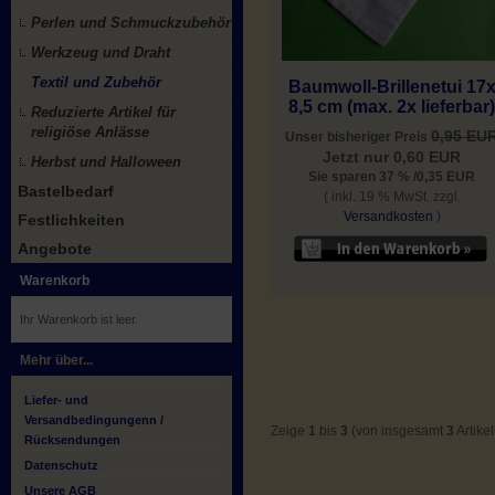
Perlen und Schmuckzubehör
Werkzeug und Draht
Textil und Zubehör
Baumwoll-Brillenetui 17
8,5 cm (max. 2x lieferbar
Reduzierte Artikel für
religiöse Anlässe
0,95 EU
Unser bisheriger Preis
Jetzt nur 0,60 EUR
Herbst und Halloween
Sie sparen 37 % /0,35 EUR
Bastelbedarf
( inkl. 19 % MwSt. zzgl.
Versandkosten
)
Festlichkeiten
Angebote
Warenkorb
Ihr Warenkorb ist leer.
Mehr über...
Liefer- und
Versandbedingungenn /
Zeige
1
bis
3
(von insgesamt
3
Artikel
Rücksendungen
Datenschutz
Unsere AGB