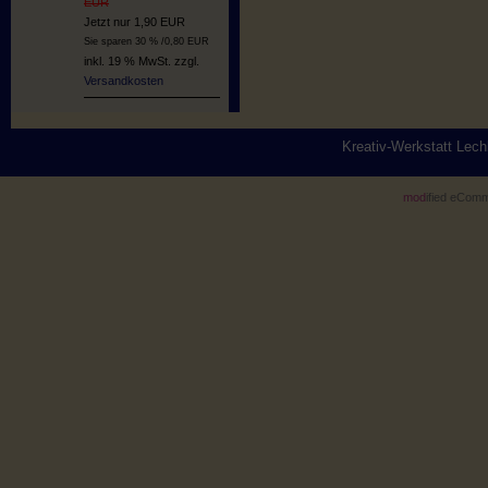
EUR
Jetzt nur 1,90 EUR
Sie sparen 30 % /0,80 EUR
inkl. 19 % MwSt. zzgl.
Versandkosten
Kreativ-Werkstatt Lec
mod
ified eCom