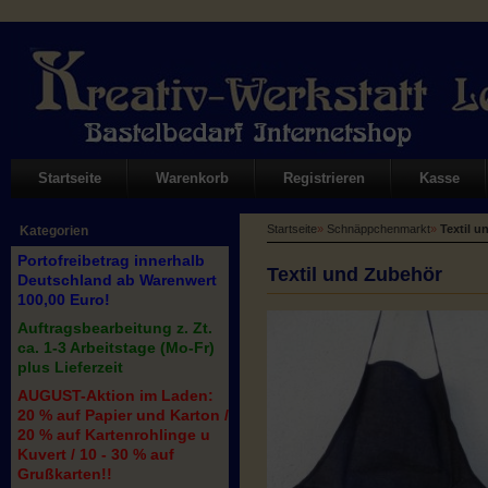
Startseite
Warenkorb
Registrieren
Kasse
Startseite
»
Schnäppchenmarkt
»
Textil 
Kategorien
Portofreibetrag innerhalb
Textil und Zubehör
Deutschland ab Warenwert
100,00 Euro!
Auftragsbearbeitung z. Zt.
ca. 1-3 Arbeitstage (Mo-Fr)
plus Lieferzeit
AUGUST-Aktion im Laden:
20 % auf Papier und Karton /
20 % auf Kartenrohlinge u
Kuvert / 10 - 30 % auf
Grußkarten!!