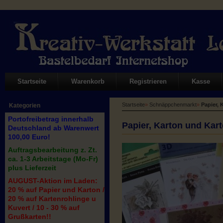
Startseite
Warenkorb
Registrieren
Kasse
Startseite
»
Schnäppchenmarkt
»
Papier,
Kategorien
Portofreibetrag innerhalb
Papier, Karton und Kar
Deutschland ab Warenwert
100,00 Euro!
Auftragsbearbeitung z. Zt.
ca. 1-3 Arbeitstage (Mo-Fr)
plus Lieferzeit
AUGUST-Aktion im Laden:
20 % auf Papier und Karton /
20 % auf Kartenrohlinge u
Kuvert / 10 - 30 % auf
Grußkarten!!