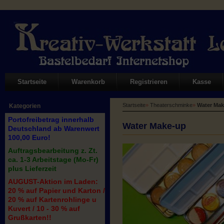
Startseite
Warenkorb
Registrieren
Kasse
Startseite
»
Theaterschminke
»
Water Mak
Kategorien
Portofreibetrag innerhalb
Water Make-up
Deutschland ab Warenwert
100,00 Euro!
Auftragsbearbeitung z. Zt.
ca. 1-3 Arbeitstage (Mo-Fr)
plus Lieferzeit
AUGUST-Aktion im Laden:
20 % auf Papier und Karton /
20 % auf Kartenrohlinge u
Kuvert / 10 - 30 % auf
Grußkarten!!