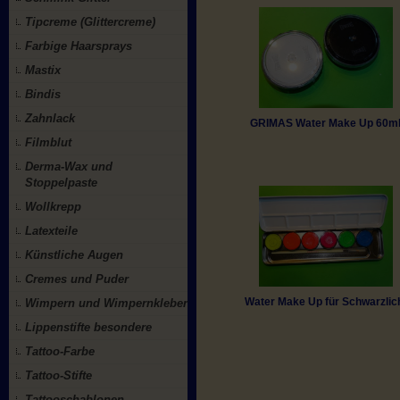
Tipcreme (Glittercreme)
Farbige Haarsprays
Mastix
Bindis
Zahnlack
GRIMAS Water Make Up 60m
Filmblut
Derma-Wax und
Stoppelpaste
Wollkrepp
Latexteile
Künstliche Augen
Cremes und Puder
Water Make Up für Schwarzlic
Wimpern und Wimpernkleber
Lippenstifte besondere
Tattoo-Farbe
Tattoo-Stifte
Tattooschablonen