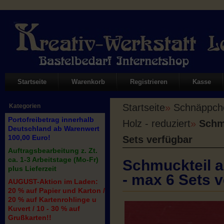
Startseite
Warenkorb
Registrieren
Kasse
Startseite
»
Schnäppch
Kategorien
Portofreibetrag innerhalb
Holz - reduziert
»
Schmu
Deutschland ab Warenwert
100,00 Euro!
Sets verfügbar
Auftragsbearbeitung z. Zt.
ca. 1-3 Arbeitstage (Mo-Fr)
Schmuckteil a
plus Lieferzeit
- max 6 Sets 
AUGUST-Aktion im Laden:
20 % auf Papier und Karton /
20 % auf Kartenrohlinge u
Kuvert / 10 - 30 % auf
Grußkarten!!