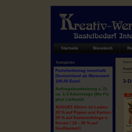
Startseite
Warenkorb
Re
Starts
Kategorien
Engel
Portofreibetrag innerhalb
Deutschland ab Warenwert
3-D
100,00 Euro!
Auftragsbearbeitung z. Zt.
ca. 1-3 Arbeitstage (Mo-Fr)
plus Lieferzeit
AUGUST-Aktion im Laden:
20 % auf Papier und Karton /
20 % auf Kartenrohlinge u
Kuvert / 10 - 30 % auf
Grußkarten!!