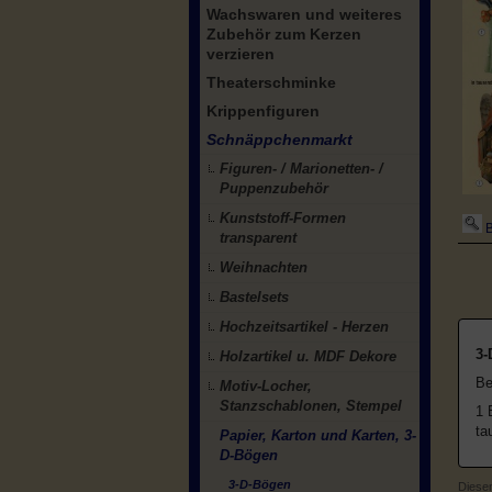
Wachswaren und weiteres
Zubehör zum Kerzen
verzieren
Theaterschminke
Krippenfiguren
Schnäppchenmarkt
Figuren- / Marionetten- /
Puppenzubehör
Kunststoff-Formen
B
transparent
Weihnachten
Bastelsets
Hochzeitsartikel - Herzen
3-
Holzartikel u. MDF Dekore
Be
Motiv-Locher,
Stanzschablonen, Stempel
1 
ta
Papier, Karton und Karten, 3-
D-Bögen
3-D-Bögen
Diesen