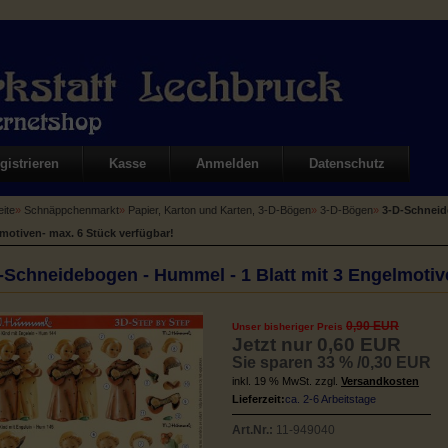
gistrieren
Kasse
Anmelden
Datenschutz
eite
»
Schnäppchenmarkt
»
Papier, Karton und Karten, 3-D-Bögen
»
3-D-Bögen
»
3-D-Schneid
motiven- max. 6 Stück verfügbar!
-Schneidebogen - Hummel - 1 Blatt mit 3 Engelmotiv
0,90 EUR
Unser bisheriger Preis
Jetzt nur 0,60 EUR
Sie sparen 33 % /0,30 EUR
inkl. 19 % MwSt. zzgl.
Versandkosten
Lieferzeit:
ca. 2-6 Arbeitstage
Art.Nr.:
11-949040