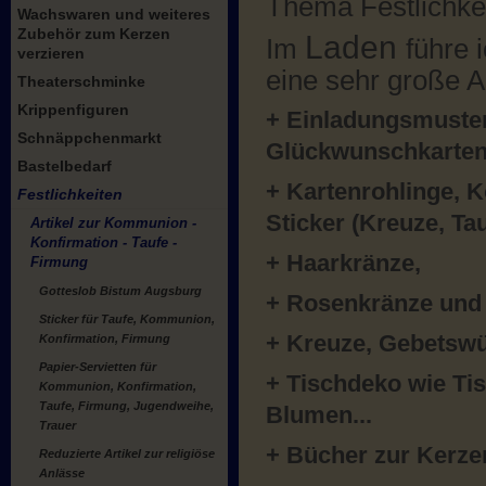
Thema Festlichkei
Wachswaren und weiteres
Zubehör zum Kerzen
Laden
Im
führe 
verzieren
eine sehr große 
Theaterschminke
Krippenfiguren
+ Einladungsmuster
Schnäppchenmarkt
Glückwunschkarte
Bastelbedarf
+ Kartenrohlinge,
Festlichkeiten
Sticker (Kreuze, Tau
Artikel zur Kommunion -
Konfirmation - Taufe -
+ Haarkränze,
Firmung
Gotteslob Bistum Augsburg
+ Rosenkränze und 
Sticker für Taufe, Kommunion,
+ Kreuze, Gebetswü
Konfirmation, Firmung
Papier-Servietten für
+ Tischdeko wie Tis
Kommunion, Konfirmation,
Taufe, Firmung, Jugendweihe,
Blumen...
Trauer
+ Bücher zur Kerze
Reduzierte Artikel zur religiöse
Anlässe