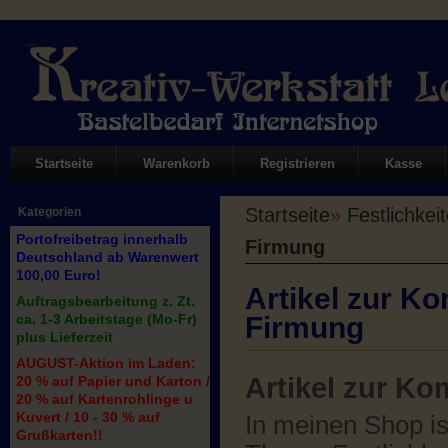
Startseite
Warenkorb
Registrieren
Kasse
Startseite
»
Festlichkei
Kategorien
Portofreibetrag innerhalb
Firmung
Deutschland ab Warenwert
100,00 Euro!
Artikel zur Ko
Auftragsbearbeitung z. Zt.
ca. 1-3 Arbeitstage (Mo-Fr)
Firmung
plus Lieferzeit
AUGUST-Aktion im Laden:
Artikel zur K
20 % auf Papier und Karton /
20 % auf Kartenrohlinge u
Kuvert / 10 - 30 % auf
In meinen Shop ist
Grußkarten!!