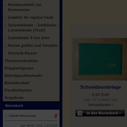
Kerzenzubehör zur
Kommunion
Zubehör für regiöse Feste
Spitzenbänder - Jutebänder -
Leinenbänder (Textil)
Satinbänder 6 mm breit
Kerzen gießen und Veredeln
Verzierte Kerzen
Theaterschminke
Krippenfiguren
Schnäppchenmarkt
Bastelbedarf
Schneideunterlage
Festlichkeiten
5,69 EUR
Angebote
( inkl. 19 % MwSt. zzgl.
Versandkosten
)
Warenkorb
1 x
Bastel-Messersatz
inkl. MwSt. 19%: 1,03 EUR