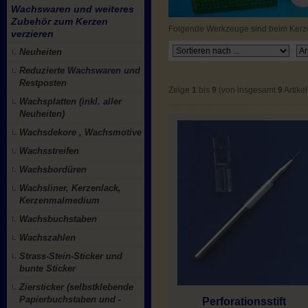
Wachswaren und weiteres
Zubehör zum Kerzen
Folgende Werkzeuge sind beim Kerzen
verzieren
Neuheiten
Reduzierte Wachswaren und
Restposten
Zeige
1
bis
9
(von insgesamt
9
Artikel
Wachsplatten (inkl. aller
Neuheiten)
Wachsdekore , Wachsmotive
Wachsstreifen
Wachsbordüren
Wachsliner, Kerzenlack,
Kerzenmalmedium
Wachsbuchstaben
Wachszahlen
Strass-Stein-Sticker und
bunte Sticker
Ziersticker (selbstklebende
Papierbuchstaben und -
Perforationsstift