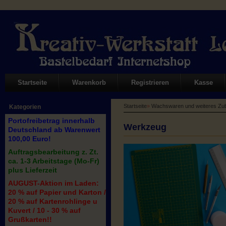
Startseite
Warenkorb
Registrieren
Kasse
Startseite
»
Wachswaren und weiteres Zub
Kategorien
Portofreibetrag innerhalb
Werkzeug
Deutschland ab Warenwert
100,00 Euro!
Auftragsbearbeitung z. Zt.
ca. 1-3 Arbeitstage (Mo-Fr)
plus Lieferzeit
AUGUST-Aktion im Laden:
20 % auf Papier und Karton /
20 % auf Kartenrohlinge u
Kuvert / 10 - 30 % auf
Grußkarten!!