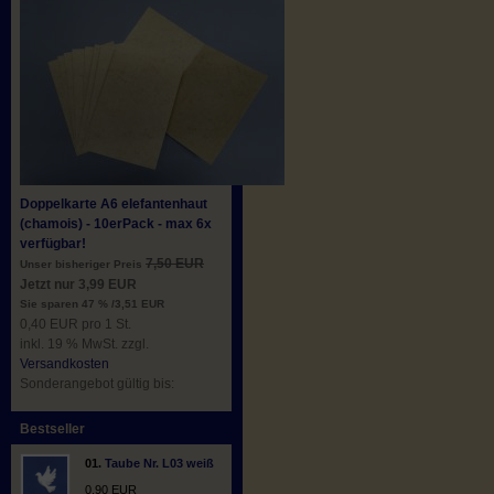
Doppelkarte A6 elefantenhaut
(chamois) - 10erPack - max 6x
verfügbar!
7,50 EUR
Unser bisheriger Preis
Jetzt nur 3,99 EUR
Sie sparen 47 % /3,51 EUR
0,40 EUR pro 1 St.
inkl. 19 % MwSt. zzgl.
Versandkosten
Sonderangebot gültig bis:
Bestseller
01.
Taube Nr. L03 weiß
0,90 EUR