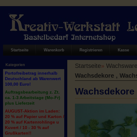
Startseite
Warenkorb
Registrieren
Kasse
Startseite
»
Wachswaren
Kategorien
Portofreibetrag innerhalb
Wachsdekore , Wach
Deutschland ab Warenwert
100,00 Euro!
Wachsdekore 
Auftragsbearbeitung z. Zt.
ca. 1-3 Arbeitstage (Mo-Fr)
plus Lieferzeit
AUGUST-Aktion im Laden:
20 % auf Papier und Karton /
20 % auf Kartenrohlinge u
Kuvert / 10 - 30 % auf
Grußkarten!!