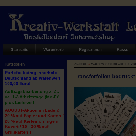
Startseite
Warenkorb
Registrieren
Kasse
Startseite
»
Wachswaren und weiteres Zub
Kategorien
Portofreibetrag innerhalb
Transferfolien bedruck
Deutschland ab Warenwert
100,00 Euro!
Auftragsbearbeitung z. Zt.
ca. 1-3 Arbeitstage (Mo-Fr)
plus Lieferzeit
AUGUST-Aktion im Laden:
20 % auf Papier und Karton /
20 % auf Kartenrohlinge u
Kuvert / 10 - 30 % auf
Grußkarten!!