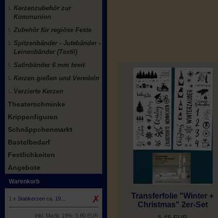
Kerzenzubehör zur
Kommunion
Zubehör für regiöse Feste
Spitzenbänder - Jutebänder -
Leinenbänder (Textil)
Satinbänder 6 mm breit
Kerzen gießen und Veredeln
Verzierte Kerzen
Theaterschminke
Krippenfiguren
Schnäppchenmarkt
Bastelbedarf
Festlichkeiten
Angebote
Warenkorb
Transferfolie "Winter +
1 x
Stabkerzen ca. 19...
Christmas" 2er-Set
inkl. MwSt. 19%: 0,80 EUR
5,45 EUR