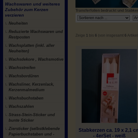
Wachswaren und weiteres
Zubehör zum Kerzen
Transferfolien bedruckt und Stabke
verzieren
Neuheiten
Reduzierte Wachswaren und
Zeige
1
bis
6
(von insgesamt
6
Artikel
Restposten
Wachsplatten (inkl. aller
Neuheiten)
Wachsdekore , Wachsmotive
Wachsstreifen
Wachsbordüren
Wachsliner, Kerzenlack,
Kerzenmalmedium
Wachsbuchstaben
Wachszahlen
Strass-Stein-Sticker und
bunte Sticker
Ziersticker (selbstklebende
Stabkerzen ca. 19 x 2,1 c
Papierbuchstaben und -
- 4erSet - weiß