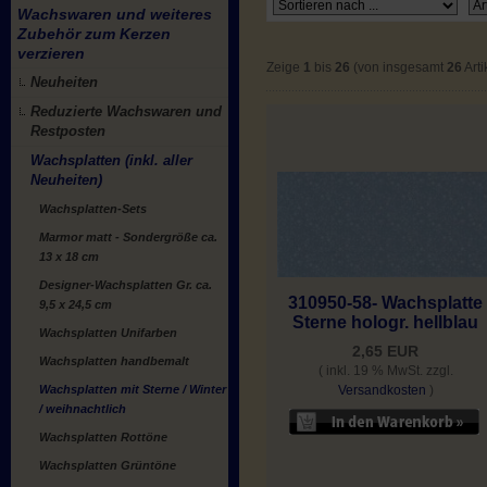
Wachswaren und weiteres
Zubehör zum Kerzen
verzieren
Zeige
1
bis
26
(von insgesamt
26
Arti
Neuheiten
Reduzierte Wachswaren und
Restposten
Wachsplatten (inkl. aller
Neuheiten)
Wachsplatten-Sets
Marmor matt - Sondergröße ca.
13 x 18 cm
Designer-Wachsplatten Gr. ca.
310950-58- Wachsplatte
9,5 x 24,5 cm
Sterne hologr. hellblau
Wachsplatten Unifarben
2,65 EUR
Wachsplatten handbemalt
( inkl. 19 % MwSt. zzgl.
Wachsplatten mit Sterne / Winter
Versandkosten
)
/ weihnachtlich
Wachsplatten Rottöne
Wachsplatten Grüntöne