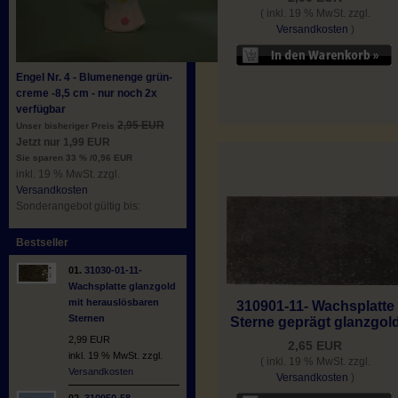
( inkl. 19 % MwSt. zzgl.
Versandkosten
)
Engel Nr. 4 - Blumenenge grün-
creme -8,5 cm - nur noch 2x
verfügbar
2,95 EUR
Unser bisheriger Preis
Jetzt nur 1,99 EUR
Sie sparen 33 % /0,96 EUR
inkl. 19 % MwSt. zzgl.
Versandkosten
Sonderangebot gültig bis:
Bestseller
01.
31030-01-11-
Wachsplatte glanzgold
mit herauslösbaren
310901-11- Wachsplatte
Sternen
Sterne geprägt glanzgol
2,99 EUR
2,65 EUR
inkl. 19 % MwSt. zzgl.
( inkl. 19 % MwSt. zzgl.
Versandkosten
Versandkosten
)
02.
310950-58-