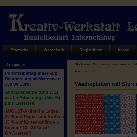
Startseite
Warenkorb
Registrieren
Kasse
Startseite
»
Wachswaren und weiteres Zub
Kategorien
weihnachtlich
Portofreibetrag innerhalb
Deutschland ab Warenwert
Wachsplatten mit Sterne
100,00 Euro!
Auftragsbearbeitung z. Zt.
ca. 1-3 Arbeitstage (Mo-Fr)
plus Lieferzeit
AUGUST-Aktion im Laden:
20 % auf Papier und Karton /
20 % auf Kartenrohlinge u
Kuvert / 10 - 30 % auf
Grußkarten!!