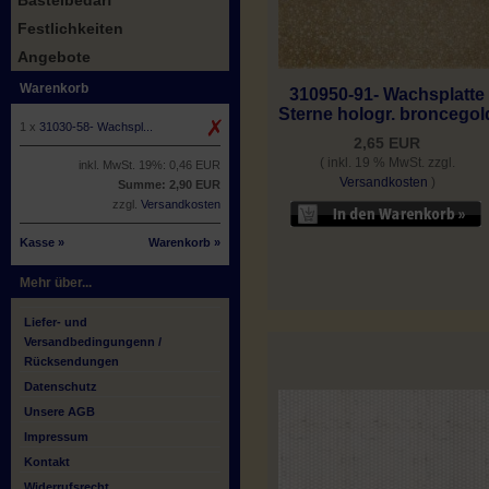
Bastelbedarf
Festlichkeiten
Angebote
Warenkorb
310950-91- Wachsplatte
Sterne hologr. broncegol
1 x
31030-58- Wachspl...
2,65 EUR
( inkl. 19 % MwSt. zzgl.
inkl. MwSt. 19%: 0,46 EUR
Versandkosten
)
Summe: 2,90 EUR
zzgl.
Versandkosten
Kasse »
Warenkorb »
Mehr über...
Liefer- und
Versandbedingungenn /
Rücksendungen
Datenschutz
Unsere AGB
Impressum
Kontakt
Widerrufsrecht