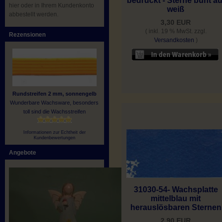
bedruckt - Sterne bunt au
hier oder in Ihrem Kundenkonto
weiß
abbestellt werden.
3,30 EUR
( inkl. 19 % MwSt. zzgl.
Rezensionen
Versandkosten
)
Rundstreifen 2 mm, sonnengelb
Wunderbare Wachsware, besonders
toll sind die Wachsstreifen
Informationen zur Echtheit der
Kundenbewertungen
Angebote
31030-54- Wachsplatte
mittelblau mit
herauslösbaren Sternen
2,90 EUR