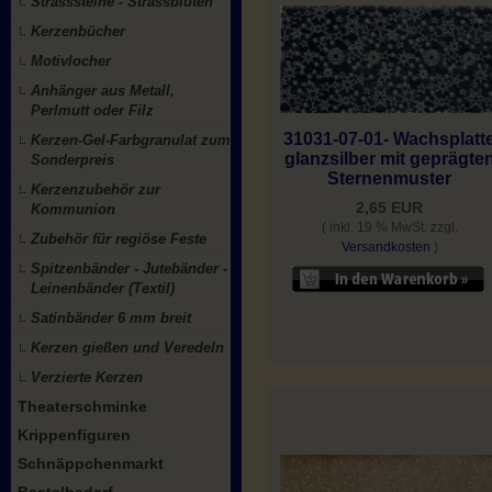
Strasssteine - Strassblüten
Kerzenbücher
Motivlocher
Anhänger aus Metall,
Perlmutt oder Filz
31031-07-01- Wachsplatt
Kerzen-Gel-Farbgranulat zum
glanzsilber mit geprägte
Sonderpreis
Sternenmuster
Kerzenzubehör zur
2,65 EUR
Kommunion
( inkl. 19 % MwSt. zzgl.
Zubehör für regiöse Feste
Versandkosten
)
Spitzenbänder - Jutebänder -
Leinenbänder (Textil)
Satinbänder 6 mm breit
Kerzen gießen und Veredeln
Verzierte Kerzen
Theaterschminke
Krippenfiguren
Schnäppchenmarkt