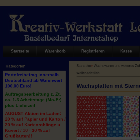
Startseite
Warenkorb
Registrieren
Kasse
Startseite
»
Wachswaren und weiteres Zub
Kategorien
weihnachtlich
Portofreibetrag innerhalb
Deutschland ab Warenwert
Wachsplatten mit Sterne
100,00 Euro!
Auftragsbearbeitung z. Zt.
ca. 1-3 Arbeitstage (Mo-Fr)
plus Lieferzeit
AUGUST-Aktion im Laden:
20 % auf Papier und Karton /
20 % auf Kartenrohlinge u
Kuvert / 10 - 30 % auf
Grußkarten!!