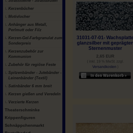
Strasssteine - Strassblüten
Kerzenbücher
Motivlocher
Anhänger aus Metall,
Perlmutt oder Filz
31031-07-01- Wachsplatt
Kerzen-Gel-Farbgranulat zum
glanzsilber mit geprägte
Sonderpreis
Sternenmuster
Kerzenzubehör zur
2,65 EUR
Kommunion
( inkl. 19 % MwSt. zzgl.
Zubehör für regiöse Feste
Versandkosten
)
Spitzenbänder - Jutebänder -
Leinenbänder (Textil)
Satinbänder 6 mm breit
Kerzen gießen und Veredeln
Verzierte Kerzen
Theaterschminke
Krippenfiguren
Schnäppchenmarkt