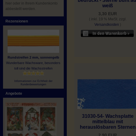
bedruckt - Sterne bunt au
hier oder in Ihrem Kundenkonto
weiß
abbestellt werden.
3,30 EUR
( inkl. 19 % MwSt. zzgl.
Rezensionen
Versandkosten
)
Rundstreifen 2 mm, sonnengelb
Wunderbare Wachsware, besonders
toll sind die Wachsstreifen
Informationen zur Echtheit der
Kundenbewertungen
Angebote
31030-54- Wachsplatte
mittelblau mit
herauslösbaren Sternen
2,90 EUR