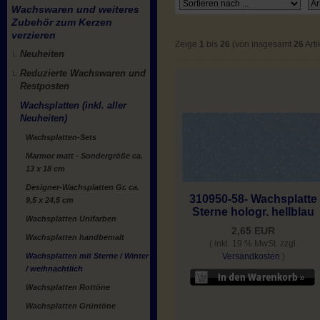
Wachswaren und weiteres
Zubehör zum Kerzen
verzieren
Zeige
1
bis
26
(von insgesamt
26
Arti
Neuheiten
Reduzierte Wachswaren und
Restposten
Wachsplatten (inkl. aller
Neuheiten)
Wachsplatten-Sets
Marmor matt - Sondergröße ca.
13 x 18 cm
Designer-Wachsplatten Gr. ca.
310950-58- Wachsplatte
9,5 x 24,5 cm
Sterne hologr. hellblau
Wachsplatten Unifarben
2,65 EUR
Wachsplatten handbemalt
( inkl. 19 % MwSt. zzgl.
Wachsplatten mit Sterne / Winter
Versandkosten
)
/ weihnachtlich
Wachsplatten Rottöne
Wachsplatten Grüntöne