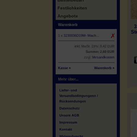
Bastelbedarf
Festlichkeiten
Angebote
Warenkorb
3
St
1 x
3230036D19M- Wach...
inkl. MwSt. 19%: 0,42 EUR
Summe: 2,60 EUR
zzgl.
Versandkosten
Kasse »
Warenkorb »
Mehr über...
Liefer- und
Versandbedingungenn /
Rücksendungen
Datenschutz
Unsere AGB
Impressum
Kontakt
Widerrufsrecht