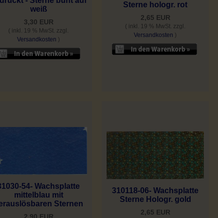
druckt - Sterne bunt auf
Sterne hologr. rot
weiß
2,65 EUR
3,30 EUR
( inkl. 19 % MwSt. zzgl.
( inkl. 19 % MwSt. zzgl.
Versandkosten
)
Versandkosten
)
31030-54- Wachsplatte
310118-06- Wachsplatte
mittelblau mit
Sterne Hologr. gold
erauslösbaren Sternen
2,65 EUR
2,90 EUR