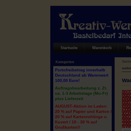
Startseite
Warenkorb
Re
Starts
Kategorien
weihn
Portofreibetrag innerhalb
Deutschland ab Warenwert
Wac
100,00 Euro!
Auftragsbearbeitung z. Zt.
ca. 1-3 Arbeitstage (Mo-Fr)
plus Lieferzeit
AUGUST-Aktion im Laden:
20 % auf Papier und Karton /
20 % auf Kartenrohlinge u
Kuvert / 10 - 30 % auf
Grußkarten!!