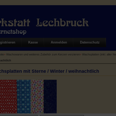
gistrieren
Kasse
Anmelden
Datenschutz
eite
»
Wachswaren und weiteres Zubehör zum Kerzen verzieren
»
Wachsplatten (inkl. aller N
achtlich
hsplatten mit Sterne / Winter / weihnachtlich