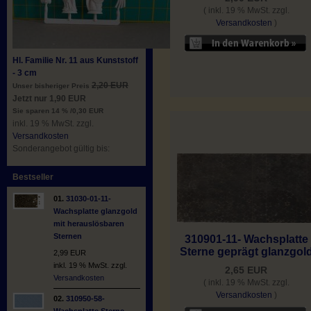
( inkl. 19 % MwSt. zzgl.
Versandkosten
)
Hl. Familie Nr. 11 aus Kunststoff
- 3 cm
2,20 EUR
Unser bisheriger Preis
Jetzt nur 1,90 EUR
Sie sparen 14 % /0,30 EUR
inkl. 19 % MwSt. zzgl.
Versandkosten
Sonderangebot gültig bis:
Bestseller
01.
31030-01-11-
Wachsplatte glanzgold
mit herauslösbaren
Sternen
310901-11- Wachsplatte
Sterne geprägt glanzgol
2,99 EUR
inkl. 19 % MwSt. zzgl.
2,65 EUR
Versandkosten
( inkl. 19 % MwSt. zzgl.
Versandkosten
)
02.
310950-58-
Wachsplatte Sterne