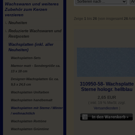
Wachswaren und weiteres
Zubehör zum Kerzen
verzieren
Zeige
1
bis
26
(von insgesamt
26
Arti
Neuheiten
Reduzierte Wachswaren und
Restposten
Wachsplatten (inkl. aller
Neuheiten)
Wachsplatten-Sets
Marmor matt - Sondergröße ca.
13 x 18 cm
Designer-Wachsplatten Gr. ca.
310950-58- Wachsplatte
9,5 x 24,5 cm
Sterne hologr. hellblau
Wachsplatten Unifarben
2,65 EUR
Wachsplatten handbemalt
( inkl. 19 % MwSt. zzgl.
Wachsplatten mit Sterne / Winter
Versandkosten
)
/ weihnachtlich
Wachsplatten Rottöne
Wachsplatten Grüntöne