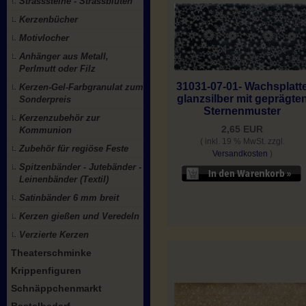
Strasssteine - Strassblüten
Kerzenbücher
Motivlocher
Anhänger aus Metall,
Perlmutt oder Filz
31031-07-01- Wachsplatt
Kerzen-Gel-Farbgranulat zum
glanzsilber mit geprägte
Sonderpreis
Sternenmuster
Kerzenzubehör zur
2,65 EUR
Kommunion
( inkl. 19 % MwSt. zzgl.
Zubehör für regiöse Feste
Versandkosten
)
Spitzenbänder - Jutebänder -
Leinenbänder (Textil)
Satinbänder 6 mm breit
Kerzen gießen und Veredeln
Verzierte Kerzen
Theaterschminke
Krippenfiguren
Schnäppchenmarkt