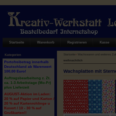
Startseite
Warenkorb
Registrieren
Kasse
Startseite
»
Wachswaren und weiteres Zub
Kategorien
weihnachtlich
Portofreibetrag innerhalb
Deutschland ab Warenwert
Wachsplatten mit Sterne
100,00 Euro!
Auftragsbearbeitung z. Zt.
ca. 1-3 Arbeitstage (Mo-Fr)
plus Lieferzeit
AUGUST-Aktion im Laden:
20 % auf Papier und Karton /
20 % auf Kartenrohlinge u
Kuvert / 10 - 30 % auf
Grußkarten!!