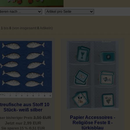
e
1
bis
8
(von insgesamt
8
Artikeln)
treufische aus Stoff 10
Stück- weiß silber
Papier Accessoires -
3,50 EUR
ser bisheriger Preis
Religiöse Feste II -
Jetzt nur 2,99 EUR
türkisblau
Sie sparen 15 % /0,51 EUR