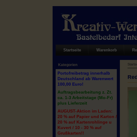
Startseite
Warenkorb
Re
Starts
Kategorien
Portofreibetrag innerhalb
Red
Deutschland ab Warenwert
100,00 Euro!
Auftragsbearbeitung z. Zt.
ca. 1-3 Arbeitstage (Mo-Fr)
plus Lieferzeit
AUGUST-Aktion im Laden:
20 % auf Papier und Karton /
20 % auf Kartenrohlinge u
Kuvert / 10 - 30 % auf
Grußkarten!!