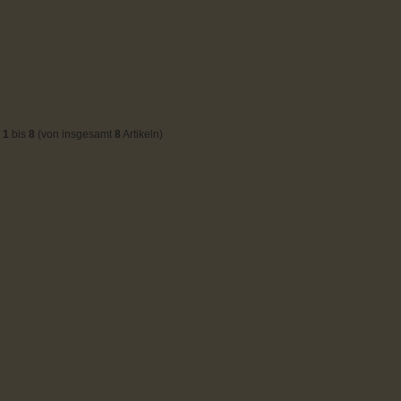
e
1
bis
8
(von insgesamt
8
Artikeln)