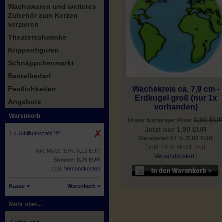
Wachswaren und weiteres
Zubehör zum Kerzen
verzieren
Theaterschminke
Krippenfiguren
Schnäppchenmarkt
Bastelbedarf
Festlichkeiten
Wachskreis ca. 7,9 cm -
Erdkugel groß (nur 1x
Angebote
vorhanden)
Warenkorb
3,90 EU
Unser bisheriger Preis
Jetzt nur 1,90 EUR
1 x
Jubiläumszahl "8"...
Sie sparen 51 % /2,00 EUR
( inkl. 19 % MwSt. zzgl.
inkl. MwSt. 19%: 0,12 EUR
Versandkosten
)
Summe: 0,75 EUR
zzgl.
Versandkosten
Kasse »
Warenkorb »
Mehr über...