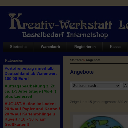
Startseite
Warenkorb
Registrieren
Kasse
Startseite
»
Angebote
Kategorien
Portofreibetrag innerhalb
Angebote
Deutschland ab Warenwert
100,00 Euro!
Auftragsbearbeitung z. Zt.
ca. 1-3 Arbeitstage (Mo-Fr)
plus Lieferzeit
Zeige
1
bis
15
(von insgesamt
380
Art
AUGUST-Aktion im Laden:
20 % auf Papier und Karton /
20 % auf Kartenrohlinge u
Kuvert / 10 - 30 % auf
Grußkarten!!