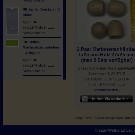
Versandkosten
09.
Zahlen Druckschrift
silber
0,95 EUR
inkl. 19 % MwSt. zzgl.
Versandkosten
10.
310061-
Wachsplatte unifarben
2 Paar Marionettenhände/
- gelbgrün
füße aus Holz 27x25 mm
(max 5 Sets verfügbar)
0,99 EUR
inkl. 19 % MwSt. zzgl.
1,80 EU
Unser bisheriger Preis
Versandkosten
Jetzt nur 1,20 EUR
Sie sparen 33 % /0,60 EUR
( inkl. 19 % MwSt. zzgl.
Versandkosten
)
Zeige
1
bis
15
(von insgesamt
380
Art
Kreativ-Werkstatt Lec