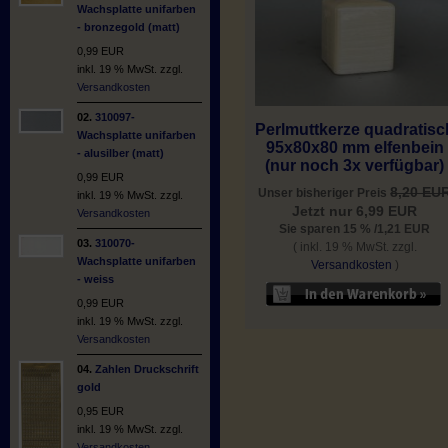
Wachsplatte unifarben
- bronzegold (matt)
0,99 EUR
inkl. 19 % MwSt. zzgl.
Versandkosten
02.
310097-
Perlmuttkerze quadratisc
Wachsplatte unifarben
95x80x80 mm elfenbein
- alusilber (matt)
(nur noch 3x verfügbar)
0,99 EUR
8,20 EU
Unser bisheriger Preis
inkl. 19 % MwSt. zzgl.
Jetzt nur 6,99 EUR
Versandkosten
Sie sparen 15 % /1,21 EUR
03.
310070-
( inkl. 19 % MwSt. zzgl.
Wachsplatte unifarben
Versandkosten
)
- weiss
0,99 EUR
inkl. 19 % MwSt. zzgl.
Versandkosten
04.
Zahlen Druckschrift
gold
0,95 EUR
inkl. 19 % MwSt. zzgl.
Versandkosten