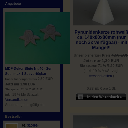
Angebote
Pyramidenkerze rohwei
ca. 140x80x80mm (nur
noch 3x verfügbar) - mit
Mängel!!
4,50 EU
Unser bisheriger Preis
Jetzt nur 1,30 EUR
Sie sparen 71 % /3,20 EUR
MDF-Dekor Blüte Nr. 40 - 2er
( inkl. 19 % MwSt. zzgl.
Set - max 1 Set verfügbar
Versandkosten
)
2,60 EUR
Unser bisheriger Preis
Jetzt nur 1,98 EUR
0,33 EUR pro 1 St.
Sie sparen 24 % /0,62 EUR
inkl. 19 % MwSt. zzgl.
Versandkosten
Sonderangebot gültig bis:
Bestseller
01.
310091-