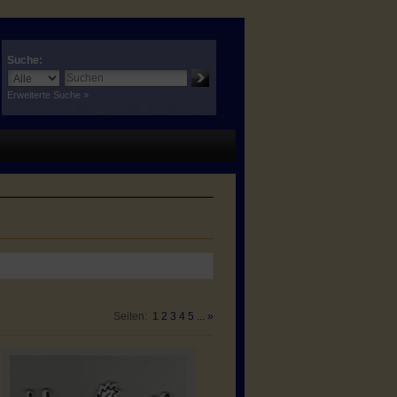
Suche:
Erweiterte Suche »
Seiten:
1
2
3
4
5
...
»