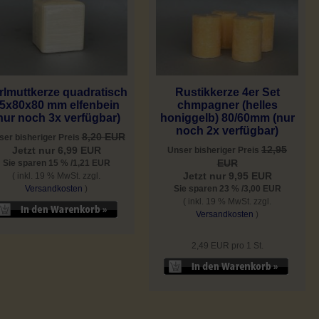
rlmuttkerze quadratisch
Rustikkerze 4er Set
5x80x80 mm elfenbein
chmpagner (helles
nur noch 3x verfügbar)
honiggelb) 80/60mm (nur
noch 2x verfügbar)
8,20 EUR
ser bisheriger Preis
12,95
Jetzt nur 6,99 EUR
Unser bisheriger Preis
EUR
Sie sparen 15 % /1,21 EUR
Jetzt nur 9,95 EUR
( inkl. 19 % MwSt. zzgl.
Versandkosten
)
Sie sparen 23 % /3,00 EUR
( inkl. 19 % MwSt. zzgl.
Versandkosten
)
2,49 EUR pro 1 St.