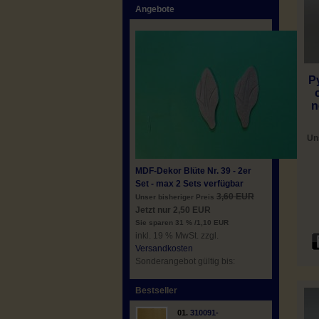
Angebote
P
n
Un
MDF-Dekor Blüte Nr. 39 - 2er
Set - max 2 Sets verfügbar
3,60 EUR
Unser bisheriger Preis
Jetzt nur 2,50 EUR
Sie sparen 31 % /1,10 EUR
inkl. 19 % MwSt. zzgl.
Versandkosten
Sonderangebot gültig bis:
Bestseller
01.
310091-