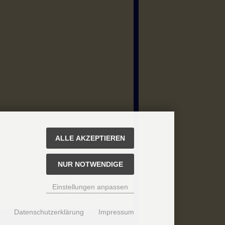
ALLE AKZEPTIEREN
NUR NOTWENDIGE
Einstellungen anpassen
Seiten:
1
2
3
4
5
...
»
Datenschutzerklärung
Impressum