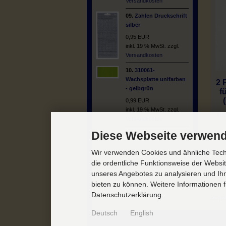
Versandkosten
09.
Zahlen Druckschrift
silber
0,95 EUR
inkl. 19 % MwSt. zzgl.
Versandkosten
10.
310061-
Wachsplatte unifarben
2 
- gelbgrün
f
0,99 EUR
inkl. 19 % MwSt. zzgl.
Un
Versandkosten
Diese Webseite verwend
Wir verwenden Cookies und ähnliche Techn
die ordentliche Funktionsweise der Websi
unseres Angebotes zu analysieren und Ihn
bieten zu können. Weitere Informationen f
Datenschutzerklärung.
Zeig
Deutsch
English