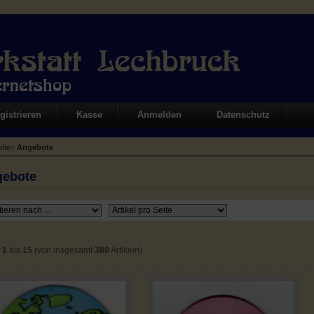
gistrieren
Kasse
Anmelden
Datenschutz
eite
»
Angebote
gebote
e
1
bis
15
(von insgesamt
380
Artikeln)