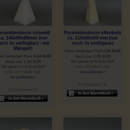
yramidenkerze rohweiß
Pyramidenkerze elfenbein
ca. 140x80x80mm (nur
ca. 210x60x60 mm (nur
och 3x verfügbar) - mit
noch 3x verfügbar)
Mängel!!
4,50 EUR
Unser bisheriger Preis
4,50 EUR
Jetzt nur 2,99 EUR
ser bisheriger Preis
Jetzt nur 1,30 EUR
Sie sparen 34 % /1,51 EUR
Sie sparen 71 % /3,20 EUR
( inkl. 19 % MwSt. zzgl.
( inkl. 19 % MwSt. zzgl.
Versandkosten
)
Versandkosten
)
0,75 EUR pro 1 St.
0,33 EUR pro 1 St.