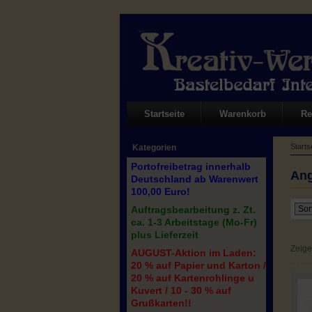
Startseite
Warenkorb
Re
Starts
Kategorien
Portofreibetrag innerhalb
An
Deutschland ab Warenwert
100,00 Euro!
Auftragsbearbeitung z. Zt.
ca. 1-3 Arbeitstage (Mo-Fr)
plus Lieferzeit
Zeig
AUGUST-Aktion im Laden:
20 % auf Papier und Karton /
20 % auf Kartenrohlinge u
Kuvert / 10 - 30 % auf
Grußkarten!!