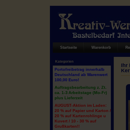
Startseite
Warenkorb
Re
Kategorien
Ihr
Portofreibetrag innerhalb
Ker
Deutschland ab Warenwert
100,00 Euro!
Auftragsbearbeitung z. Zt.
ca. 1-3 Arbeitstage (Mo-Fr)
plus Lieferzeit
AUGUST-Aktion im Laden:
20 % auf Papier und Karton /
20 % auf Kartenrohlinge u
Kuvert / 10 - 30 % auf
Grußkarten!!