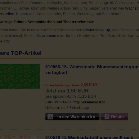
motive wie Osterlämmer aus Wachs, Wachstauben, Wachsringe für Anlässe wie Ho
achten … sowie über 800 weitere Artikel rund ums Kerzen verzieren wie
Wachsb
streifen
, Kerzen und Kerzenständer, Bücher, Werkzeug und Schablonen.
wertige Grimas Schminkfarben und Theaterschminke
dem finden Sie in unserem Shop Schminkfarben (
Water Make-up
) von Grimas un
chminkpinsel, Glitzer,
Schwämme
uvm. für den Hobby- und Profi Bereich für Karne
-Party.
ere TOP-Artikel
310566-15- Wachsplatte Blumenmuster grün-g
verfügbar!
2,65 EUR
Unser bisheriger Preis
Jetzt nur 1,50 EUR
Sie sparen 43 % /1,15 EUR
( inkl. 19 % MwSt. zzgl.
Versandkosten
)
Lieferzeit:
ca. 2-6 Arbeitstage
310570-15 Wachsplatte Blumen weiß-gelb - 