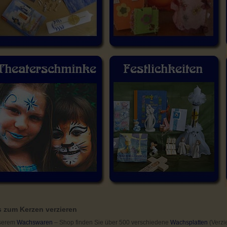
s zum Kerzen verzieren
nserem
Wachswaren
– Shop finden Sie über 500 verschiedene
Wachsplatten
(Verzi