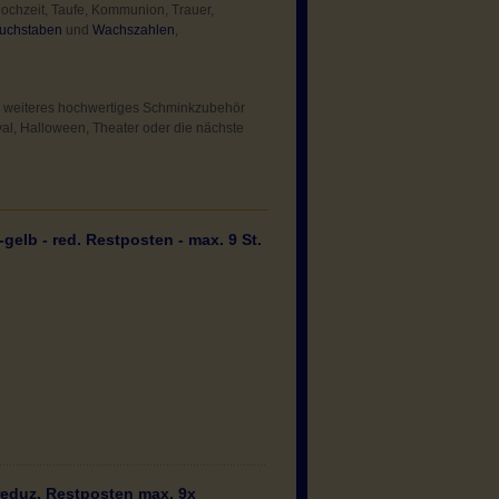
chzeit, Taufe, Kommunion, Trauer,
uchstaben
und
Wachszahlen
,
d weiteres hochwertiges Schminkzubehör
val, Halloween, Theater oder die nächste
elb - red. Restposten - max. 9 St.
reduz. Restposten max. 9x